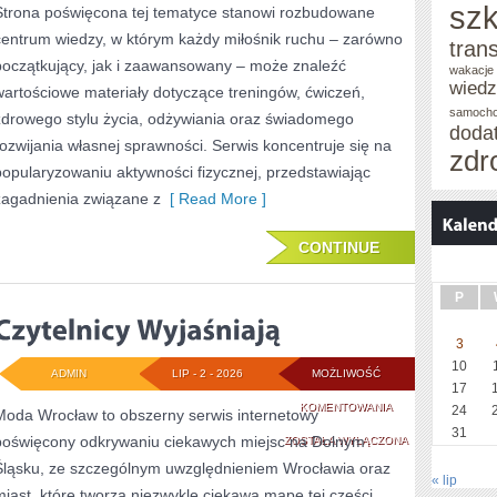
szk
Strona poświęcona tej tematyce stanowi rozbudowane
centrum wiedzy, w którym każdy miłośnik ruchu – zarówno
tran
początkujący, jak i zaawansowany – może znaleźć
wakacje 
wied
wartościowe materiały dotyczące treningów, ćwiczeń,
samoch
zdrowego stylu życia, odżywiania oraz świadomego
doda
rozwijania własnej sprawności. Serwis koncentruje się na
zdr
popularyzowaniu aktywności fizycznej, przedstawiając
zagadnienia związane z
[ Read More ]
CONTINUE
P
3
10
ADMIN
LIP - 2 - 2026
MOŻLIWOŚĆ
17
CZYTELNICY
KOMENTOWANIA
24
Moda Wrocław to obszerny serwis internetowy
31
poświęcony odkrywaniu ciekawych miejsc na Dolnym
WYJAŚNIAJĄ
ZOSTAŁA WYŁĄCZONA
Śląsku, ze szczególnym uwzględnieniem Wrocławia oraz
« lip
miast, które tworzą niezwykle ciekawą mapę tej części