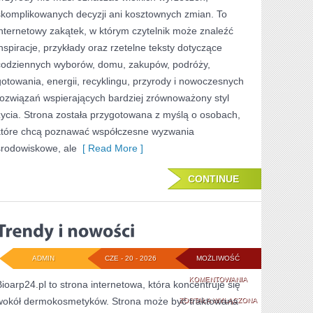
skomplikowanych decyzji ani kosztownych zmian. To
internetowy zakątek, w którym czytelnik może znaleźć
inspiracje, przykłady oraz rzetelne teksty dotyczące
codziennych wyborów, domu, zakupów, podróży,
gotowania, energii, recyklingu, przyrody i nowoczesnych
rozwiązań wspierających bardziej zrównoważony styl
życia. Strona została przygotowana z myślą o osobach,
które chcą poznawać współczesne wyzwania
środowiskowe, ale
[ Read More ]
CONTINUE
ADMIN
CZE - 20 - 2026
MOŻLIWOŚĆ
TRENDY
KOMENTOWANIA
Bioarp24.pl to strona internetowa, która koncentruje się
wokół dermokosmetyków. Strona może być traktowana
I
ZOSTAŁA WYŁĄCZONA