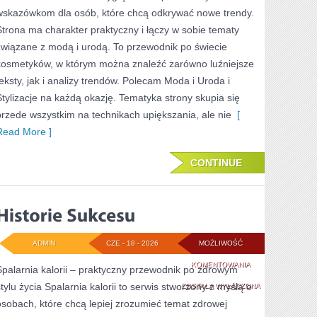
wskazówkom dla osób, które chcą odkrywać nowe trendy.
LUPĄ
Strona ma charakter praktyczny i łączy w sobie tematy
związane z modą i urodą. To przewodnik po świecie
kosmetyków, w którym można znaleźć zarówno luźniejsze
teksty, jak i analizy trendów. Polecam Moda i Uroda i
Stylizacje na każdą okazję. Tematyka strony skupia się
przede wszystkim na technikach upiększania, ale nie
[
Read More ]
CONTINUE
ADMIN
CZE - 18 - 2026
MOŻLIWOŚĆ
HISTORIE
KOMENTOWANIA
Spalarnia kalorii – praktyczny przewodnik po zdrowym
stylu życia Spalarnia kalorii to serwis stworzony z myślą o
SUKCESU
ZOSTAŁA WYŁĄCZONA
osobach, które chcą lepiej zrozumieć temat zdrowej