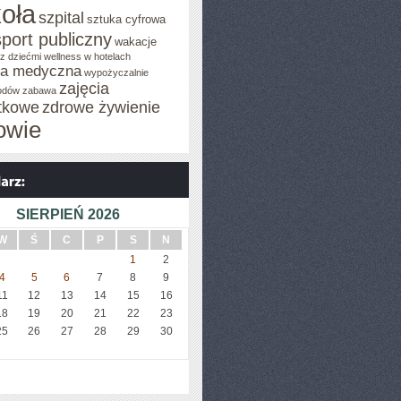
oła
szpital
sztuka cyfrowa
sport publiczny
wakacje
z dziećmi
wellness w hotelach
za medyczna
wypożyczalnie
zajęcia
odów
zabawa
tkowe
zdrowe żywienie
owie
SIERPIEŃ 2026
W
Ś
C
P
S
N
1
2
4
5
6
7
8
9
11
12
13
14
15
16
18
19
20
21
22
23
25
26
27
28
29
30