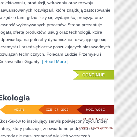
projektowaniu, produkcji, wdrażaniu oraz rozwoju
zaawansowanych rozwiązań, które znajdują zastosowanie
wszędzie tam, gdzie liczy się wydajność, precyzja oraz
pewność wykonywanych procesów. Strona prezentuje
bogatą ofertę produktów, usług oraz technologii, które
odpowiadają na potrzeby dynamicznie rozwijającego się
przemysłu i przedsiębiorstw poszukujących niezawodnych
rozwiązań technicznych. Polecam Ludzie Przemysłu i
Ciekawostki i Giganty
[ Read More ]
CONTINUE
ADMIN
CZE - 27 - 2026
MOŻLIWOŚĆ
EKOLOGIA
KOMENTOWANIA
Ekos-Sułów to inspirujący serwis poświęcony życiu bliżej
natury, który pokazuje, że świadome podejście do
ZOSTAŁA WYŁĄCZONA
przyrody nie musi oznaczać wielkich wyrzeczeń,