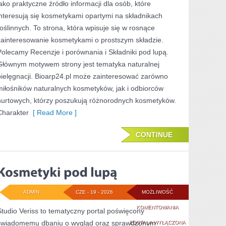
jako praktyczne źródło informacji dla osób, które
NOWOŚCI
interesują się kosmetykami opartymi na składnikach
roślinnych. To strona, która wpisuje się w rosnące
zainteresowanie kosmetykami o prostszym składzie.
Polecamy Recenzje i porównania i Składniki pod lupą.
Głównym motywem strony jest tematyka naturalnej
pielęgnacji. Bioarp24.pl może zainteresować zarówno
miłośników naturalnych kosmetyków, jak i odbiorców
hurtowych, którzy poszukują różnorodnych kosmetyków.
Charakter
[ Read More ]
CONTINUE
ADMIN
CZE - 19 - 2026
MOŻLIWOŚĆ
KOSMETYKI
KOMENTOWANIA
Studio Veriss to tematyczny portal poświęcony
świadomemu dbaniu o wygląd oraz sprawdzonym
POD
ZOSTAŁA WYŁĄCZONA