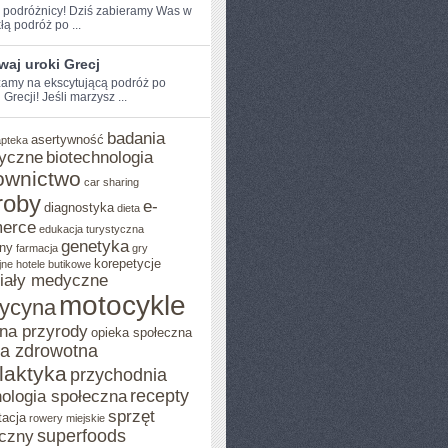
e podróżnicy! Dziś zabieramy Was w
łą podróż po ...
aj uroki Grecj
amy na ekscytującą podróż po
Grecji! Jeśli marzysz ...
badania
asertywność
apteka
yczne
biotechnologia
ownictwo
car sharing
roby
e-
diagnostyka
dieta
erce
edukacja turystyczna
genetyka
ny
farmacja
gry
korepetycje
jne
hotele butikowe
iały medyczne
motocykle
ycyna
na przyrody
opieka społeczna
ka zdrowotna
ilaktyka
przychodnia
recepty
ologia społeczna
sprzęt
tacja
rowery miejskie
superfoods
czny