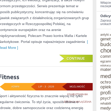
przestępczym, ich ewolucji, organizacji, a także nowym
Witajci
formom przestępczości. Serwis prezentuje temat w
niezwyk
sposób publicystyczny, koncentrując się na omówieniu
Odkryw
zjawisk związanych z działalnością zorganizowanych grup
Zaprasz
przestępczych w Rzeczypospolitej Polskiej, na
urokach 
kontynencie europejskim oraz na arenie
antyki
międzynarodowej. Polecam Prawo kontra Mafia i Kartele
genet
Narkotykowe. Portal opisuje najważniejsze zagadnienia
[
bud
Read More ]
cho
comm
CONTINUE
egzami
edukacy
mater
med
ochro
opie
ADMIN
LIP - 3 - 2026
MOŻLIWOŚĆ
prof
FITNESS
KOMENTOWANIA
Sport i aktywność fizyczna to znacznie więcej niż tylko
psych
regularne ćwiczenia. To styl życia, sposób dbania o
ZOSTAŁA WYŁĄCZONA
rehabili
zdrowie, dobre samopoczucie oraz codzienną energię.
medy