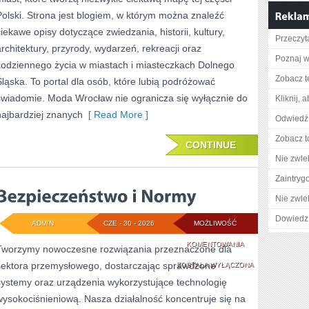
Polski. Strona jest blogiem, w którym można znaleźć
ciekawe opisy dotyczące zwiedzania, historii, kultury,
Przeczyta
architektury, przyrody, wydarzeń, rekreacji oraz
Poznaj w
codziennego życia w miastach i miasteczkach Dolnego
Zobacz t
Śląska. To portal dla osób, które lubią podróżować
świadomie. Moda Wrocław nie ogranicza się wyłącznie do
Kliknij, 
najbardziej znanych
[ Read More ]
Odwiedź 
Zobacz t
CONTINUE
Nie zwlek
Zaintry
Nie zwlek
Dowiedz 
ADMIN
CZE - 30 - 2026
MOŻLIWOŚĆ
BEZPIECZEŃSTWO
KOMENTOWANIA
Tworzymy nowoczesne rozwiązania przeznaczone dla
sektora przemysłowego, dostarczając sprawdzone
I
ZOSTAŁA WYŁĄCZONA
systemy oraz urządzenia wykorzystujące technologię
NORMY
wysokociśnieniową. Nasza działalność koncentruje się na