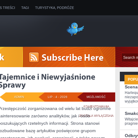
IS TREŚCI
TAGI
TURYSTYKA, PODRÓŻE
POP
Scena
Harlequ
niezapo
ADMIN
LIP - 4 - 2026
MOŻLIWOŚĆ
wyjątkow
TAJEMNICE
KOMENTOWANIA
Przestępczość zorganizowana od wielu lat budzi ogromne
Smako
zainteresowanie zarówno analityków, jak i osób
I
ZOSTAŁA WYŁĄCZONA
Witajci
poszukujących rzetelnych informacji. Strona stanowi
pragniem
NIEWYJAŚNIONE
rozbudowane bazę artykułów poświęcone grupom
SPRAWY
Odkry