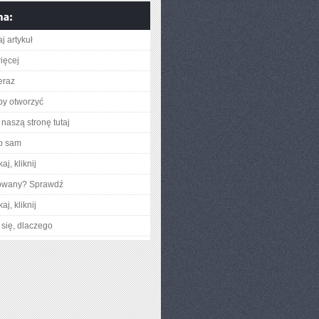
j artykuł
ięcej
eraz
aby otworzyć
naszą stronę tutaj
o sam
aj, kliknij
gowany? Sprawdź
aj, kliknij
się, dlaczego