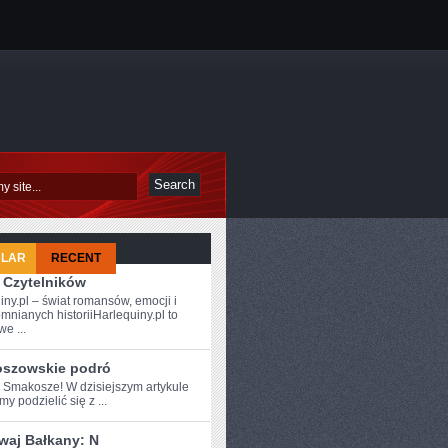
ULAR
RECENT
 Czytelników
iny.pl – świat romansów, emocji i
mnianych historiiHarlequiny.pl to
e ...
szowskie podró
e Smakosze! W dzisiejszym artykule
y podzielić się z‍ ...
waj Bałkany: N