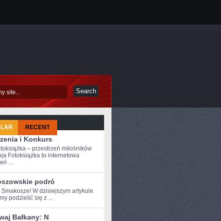
ULAR
RECENT
zenia i Konkurs
toksiążka – przestrzeń miłośników
ja Fotoksiążka to internetowa
eń ...
szowskie podró
e Smakosze! W dzisiejszym artykule
y podzielić się z‍ ...
waj Bałkany: N