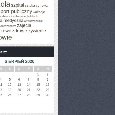
oła
szpital
sztuka cyfrowa
sport publiczny
wakacje
z dziećmi
wellness w hotelach
za medyczna
wypożyczalnie
zajęcia
odów
zabawa
tkowe
zdrowe żywienie
owie
SIERPIEŃ 2026
W
Ś
C
P
S
N
1
2
4
5
6
7
8
9
11
12
13
14
15
16
18
19
20
21
22
23
25
26
27
28
29
30