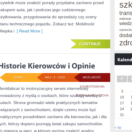
szk
czytelnik może znaleźć porady przydatne zarówno przed
zakupem auta, jak i podczas jego codziennego
tran
użytkowania, przygotowania do sprzedaży czy oceny
wakacje 
wied
stanu technicznego pojazdu. Zobacz też: Mobilność
samoch
Miejska i
[ Read More ]
doda
zdr
CONTINUE
ADMIN
MAJ - 5 - 2026
MOŻLIWOŚĆ
P
HISTORIE
KOMENTOWANIA
Rentdabcar to motoryzacyjny serwis internetowy
3
prowadzony z myślą o osobach, które szukają wiedzy o
KIEROWCÓW
ZOSTAŁA WYŁĄCZONA
10
autach. Strona gromadzi wiele praktycznych tematów
17
I
24
związanych z samochodami, dzięki czemu może być
OPINIE
31
praktycznym poradnikiem zarówno dla kierowców, jak i dla
tych, którzy dopiero poznają świat zakupu samochodów.
« lip
To miejsce w sieci, w którym można znaleźć analizy