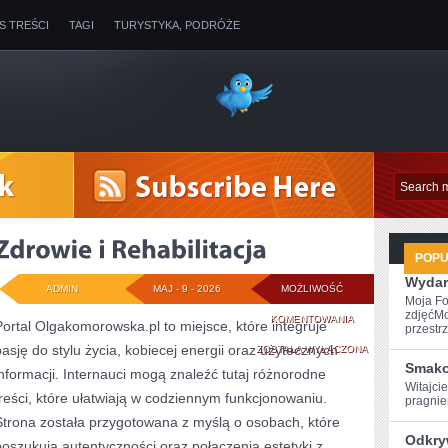
IS TREŚCI
TAGI
TURYSTYKA, PODRÓŻE
POP
Wydar
ADMIN
MAJ - 9 - 2026
MOŻLIWOŚĆ
Moja Fo
zdjęćMo
ZDROWIE
KOMENTOWANIA
Portal Olgakomorowska.pl to miejsce, które integruje
przestrz
pasję do stylu życia, kobiecej energii oraz użytecznych
I
ZOSTAŁA WYŁĄCZONA
Smako
informacji. Internauci mogą znaleźć tutaj różnorodne
REHABILITACJA
Witajci
treści, które ułatwiają w codziennym funkcjonowaniu.
pragniem
Strona została przygotowana z myślą o osobach, które
Odkry
poszukują autentyczności oraz połączenia estetyki z