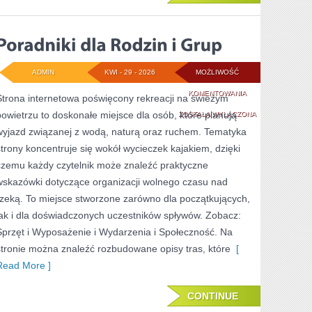
ADMIN
KWI - 29 - 2026
MOŻLIWOŚĆ
PORADNIKI
KOMENTOWANIA
Strona internetowa poświęcony rekreacji na świeżym
powietrzu to doskonałe miejsce dla osób, które planują
DLA
ZOSTAŁA WYŁĄCZONA
wyjazd związanej z wodą, naturą oraz ruchem. Tematyka
RODZIN
strony koncentruje się wokół wycieczek kajakiem, dzięki
I
czemu każdy czytelnik może znaleźć praktyczne
GRUP
wskazówki dotyczące organizacji wolnego czasu nad
rzeką. To miejsce stworzone zarówno dla początkujących,
jak i dla doświadczonych uczestników spływów. Zobacz:
Sprzęt i Wyposażenie i Wydarzenia i Społeczność. Na
stronie można znaleźć rozbudowane opisy tras, które
[
Read More ]
CONTINUE