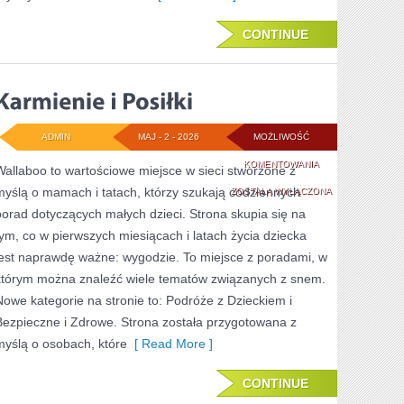
CONTINUE
ADMIN
MAJ - 2 - 2026
MOŻLIWOŚĆ
KARMIENIE
KOMENTOWANIA
Wallaboo to wartościowe miejsce w sieci stworzone z
myślą o mamach i tatach, którzy szukają codziennych
I
ZOSTAŁA WYŁĄCZONA
porad dotyczących małych dzieci. Strona skupia się na
POSIŁKI
tym, co w pierwszych miesiącach i latach życia dziecka
jest naprawdę ważne: wygodzie. To miejsce z poradami, w
którym można znaleźć wiele tematów związanych z snem.
Nowe kategorie na stronie to: Podróże z Dzieckiem i
Bezpieczne i Zdrowe. Strona została przygotowana z
myślą o osobach, które
[ Read More ]
CONTINUE