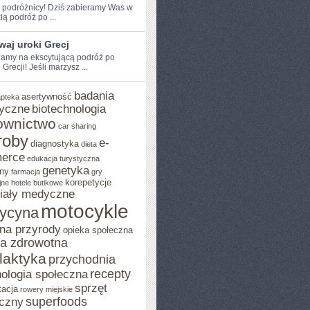
e podróżnicy! Dziś zabieramy Was w
łą podróż po ...
aj uroki Grecj
amy na ekscytującą podróż po
Grecji! Jeśli marzysz ...
badania
asertywność
apteka
yczne
biotechnologia
ownictwo
car sharing
roby
e-
diagnostyka
dieta
erce
edukacja turystyczna
genetyka
ny
farmacja
gry
korepetycje
jne
hotele butikowe
iały medyczne
motocykle
ycyna
na przyrody
opieka społeczna
ka zdrowotna
ilaktyka
przychodnia
recepty
ologia społeczna
sprzęt
tacja
rowery miejskie
superfoods
czny