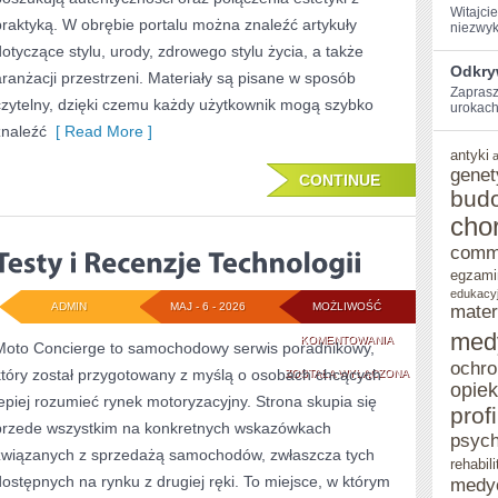
Witajci
praktyką. W obrębie portalu można znaleźć artykuły
niezwyk
dotyczące stylu, urody, zdrowego stylu życia, a także
Odkryw
aranżacji przestrzeni. Materiały są pisane w sposób
Zaprasz
czytelny, dzięki czemu każdy użytkownik mogą szybko
urokach 
znaleźć
[ Read More ]
antyki
genet
CONTINUE
bud
cho
comm
egzami
edukacy
ADMIN
MAJ - 6 - 2026
MOŻLIWOŚĆ
mater
med
TESTY
KOMENTOWANIA
Moto Concierge to samochodowy serwis poradnikowy,
ochro
który został przygotowany z myślą o osobach chcących
I
ZOSTAŁA WYŁĄCZONA
opie
lepiej rozumieć rynek motoryzacyjny. Strona skupia się
RECENZJE
prof
przede wszystkim na konkretnych wskazówkach
psych
TECHNOLOGII
związanych z sprzedażą samochodów, zwłaszcza tych
rehabili
dostępnych na rynku z drugiej ręki. To miejsce, w którym
medy