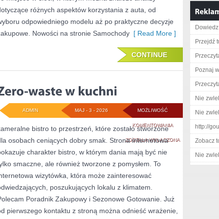
dotyczące różnych aspektów korzystania z auta, od
wyboru odpowiedniego modelu aż po praktyczne decyzje
Dowiedz 
zakupowe. Nowości na stronie Samochody
[ Read More ]
Przejdź t
CONTINUE
Przeczyta
Poznaj w
Przeczyta
Nie zwlek
ADMIN
MAJ - 3 - 2026
MOŻLIWOŚĆ
Nie zwlek
ZERO-
KOMENTOWANIA
http://g
kameralne bistro to przestrzeń, które zostało stworzone
dla osobach ceniących dobry smak. Strona internetowa
WASTE
ZOSTAŁA WYŁĄCZONA
Zobacz t
pokazuje charakter bistro, w którym dania mają być nie
W
Nie zwlek
tylko smaczne, ale również tworzone z pomysłem. To
KUCHNI
internetowa wizytówka, która może zainteresować
odwiedzających, poszukujących lokalu z klimatem.
Polecam Poradnik Zakupowy i Sezonowe Gotowanie. Już
od pierwszego kontaktu z stroną można odnieść wrażenie,