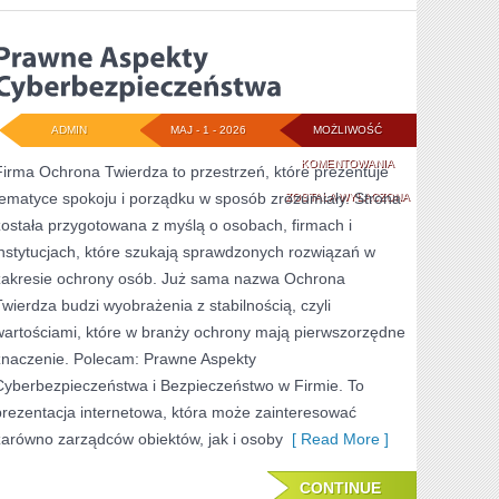
ADMIN
MAJ - 1 - 2026
MOŻLIWOŚĆ
PRAWNE
KOMENTOWANIA
Firma Ochrona Twierdza to przestrzeń, które prezentuje
tematyce spokoju i porządku w sposób zrozumiały. Strona
ASPEKTY
ZOSTAŁA WYŁĄCZONA
została przygotowana z myślą o osobach, firmach i
CYBERBEZPIECZE
instytucjach, które szukają sprawdzonych rozwiązań w
zakresie ochrony osób. Już sama nazwa Ochrona
Twierdza budzi wyobrażenia z stabilnością, czyli
wartościami, które w branży ochrony mają pierwszorzędne
znaczenie. Polecam: Prawne Aspekty
Cyberbezpieczeństwa i Bezpieczeństwo w Firmie. To
prezentacja internetowa, która może zainteresować
zarówno zarządców obiektów, jak i osoby
[ Read More ]
CONTINUE