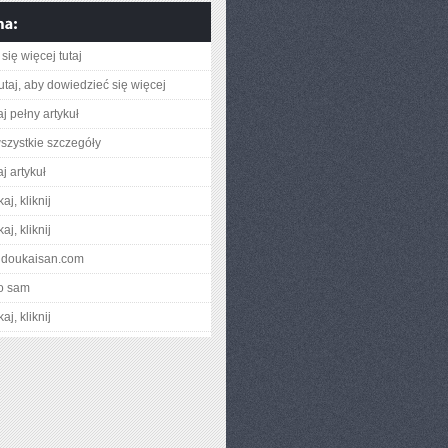
się więcej tutaj
utaj, aby dowiedzieć się więcej
j pełny artykuł
szystkie szczegóły
j artykuł
aj, kliknij
aj, kliknij
oudoukaisan.com
o sam
aj, kliknij