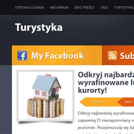
STRONA GŁÓWNA
ARCHIWUM
SPIS TREŚCI
TAGI
TURYSTYKA
ADMIN
MAR - 
Odkryj najbardziej wyrafinowa
zapewnią Ci niezapomniany 
poziomie. Rozpieszczaj się lu