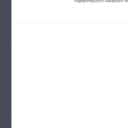
najpiękniejszych zakątkach św