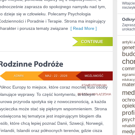
Witajci
jednocześnie zaprasza do spokojnego namysłu nad tym,
niezwyk
co dzieje się w człowieku. Polecamy Psychologia
Odkryw
Codzienności i Poradnie i Terapie. Strona ma inspirujący
Zaprasz
charakter i porusza tematy związane
[ Read More ]
urokach 
CONTINUE
antyki
genet
bud
cho
comm
egzami
ADMIN
MAJ - 22 - 2026
MOŻLIWOŚĆ
edukacy
mater
RODZINNE
KOMENTOWANIA
Północ Europy to miejsce, które coraz mocniej kusi osoby
med
planujące wyprawy. To część kontynentu, w którym
PODRÓŻE
ZOSTAŁA WYŁĄCZONA
ochro
surowa przyroda spotyka się z nowoczesnością, a każda
opie
wycieczka może stać się pięknym wspomnieniem. Strona
prof
poświęcona tej tematyce jest inspirującym blogiem dla
psych
osób, które chcą lepiej poznać Danii, Szwecji, Norwegii,
rehabili
Finlandii, Islandii oraz północnych terenów, gdzie cisza
medy