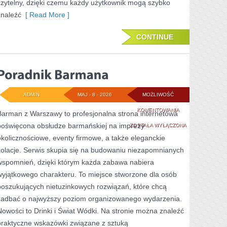
czytelny, dzięki czemu każdy użytkownik mogą szybko
znaleźć
[ Read More ]
CONTINUE
ADMIN
MAJ - 8 - 2026
MOŻLIWOŚĆ
PORADNIK
KOMENTOWANIA
Barman z Warszawy to profesjonalna strona internetowa
poświęcona obsłudze barmańskiej na imprezy
BARMANA
ZOSTAŁA WYŁĄCZONA
okolicznościowe, eventy firmowe, a także eleganckie
kolacje. Serwis skupia się na budowaniu niezapomnianych
wspomnień, dzięki którym każda zabawa nabiera
wyjątkowego charakteru. To miejsce stworzone dla osób
poszukujących nietuzinkowych rozwiązań, które chcą
zadbać o najwyższy poziom organizowanego wydarzenia.
Nowości to Drinki i Świat Wódki. Na stronie można znaleźć
praktyczne wskazówki związane z sztuką