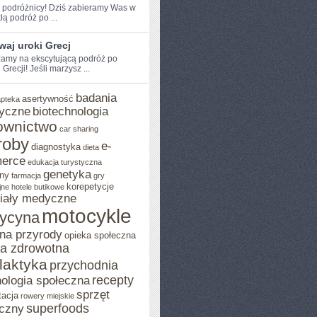
e podróżnicy! Dziś zabieramy Was w
łą podróż po ...
aj uroki Grecj
amy na ekscytującą podróż po
Grecji! Jeśli marzysz ...
badania
asertywność
apteka
yczne
biotechnologia
ownictwo
car sharing
roby
e-
diagnostyka
dieta
erce
edukacja turystyczna
genetyka
ny
farmacja
gry
korepetycje
jne
hotele butikowe
iały medyczne
motocykle
ycyna
na przyrody
opieka społeczna
ka zdrowotna
ilaktyka
przychodnia
recepty
ologia społeczna
sprzęt
tacja
rowery miejskie
superfoods
czny