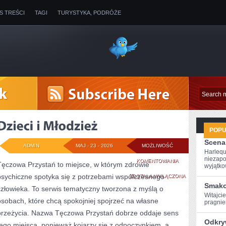
IS TREŚCI
TAGI
TURYSTYKA, PODRÓŻE
POP
Scena
ADMIN
MAJ - 23 - 2026
MOŻLIWOŚĆ
Harlequ
niezapo
DZIECI
KOMENTOWANIA
Tęczowa Przystań to miejsce, w którym zdrowie
wyjątkow
psychiczne spotyka się z potrzebami współczesnego
I
ZOSTAŁA WYŁĄCZONA
Smako
człowieka. To serwis tematyczny tworzona z myślą o
MŁODZIEŻ
Witajci
osobach, które chcą spokojniej spojrzeć na własne
pragniem
przeżycia. Nazwa Tęczowa Przystań dobrze oddaje sens
Odkry
tego miejsca, ponieważ kojarzy się z odpoczynkiem, a