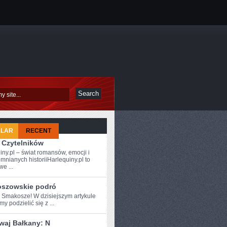
ULAR
RECENT
 Czytelników
iny.pl – świat romansów, emocji i
mnianych historiiHarlequiny.pl to
e ...
szowskie podró
e Smakosze! W dzisiejszym artykule
y podzielić się z‍ ...
waj Bałkany: N