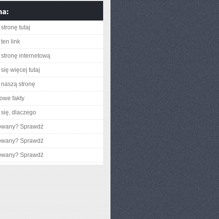
stronę tutaj
ten link
stronę internetową
się więcej tutaj
naszą stronę
owe fakty
się, dlaczego
gowany? Sprawdź
gowany? Sprawdź
gowany? Sprawdź