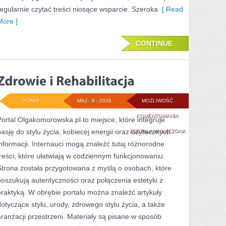
regularnie czytać treści niosące wsparcie. Szeroka
[ Read
More ]
CONTINUE
ADMIN
MAJ - 9 - 2026
MOŻLIWOŚĆ
ZDROWIE
KOMENTOWANIA
Portal Olgakomorowska.pl to miejsce, które integruje
pasję do stylu życia, kobiecej energii oraz użytecznych
I
ZOSTAŁA WYŁĄCZONA
informacji. Internauci mogą znaleźć tutaj różnorodne
REHABILITACJA
treści, które ułatwiają w codziennym funkcjonowaniu.
Strona została przygotowana z myślą o osobach, które
poszukują autentyczności oraz połączenia estetyki z
praktyką. W obrębie portalu można znaleźć artykuły
dotyczące stylu, urody, zdrowego stylu życia, a także
aranżacji przestrzeni. Materiały są pisane w sposób