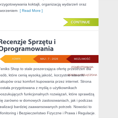
przygotowywania koktajli, organizacją wydarzeń oraz
tworzeniem
[ Read More ]
CONTINUE
ADMIN
MAJ - 7 - 2026
MOŻLIWOŚĆ
RECENZJE
KOMENTOWANIA
Feniks Shop to stale poszerzająca ofertę przestrzeń dla
osób, które cenią wysoką jakość, korzystne warunki
SPRZĘTU
ZOSTAŁA WYŁĄCZONA
zakupów oraz komfort kupowania przez internet. Strona
I
została przygotowana z myślą o użytkownikach
OPROGRAMOWANI
poszukujących funkcjonalnych rozwiązań, które sprawdzą
się zarówno w domowych zastosowaniach, jak i podczas
realizacji bardziej zaawansowanych potrzeb. Nowości to
Monitoring i Bezpieczeństwo Fizyczne i Prawa i Regulacje.