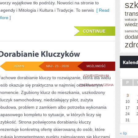
szk
tworzy wyjątkowe tło podróży. Nowości na stronie to
Legendy i Mitologia i Kultura i Tradycje. To serwis
[ Read
tran
More ]
wakacje 
wied
CONTINUE
samoch
doda
zdr
ADMIN
MAJ - 21 - 2026
MOŻLIWOŚĆ
DORABIANIE
KOMENTOWANIA
Fachowe dorabianie kluczy to rozwiązanie, która dla wielu
P
osób okazuje się praktyczna w najmniej oczekiwanym
KLUCZYKÓW
ZOSTAŁA WYŁĄCZONA
momencie. Zgubiony klucz do mieszkania, uszkodzony
3
kluczyk samochodowy, niedziałający pilot, zużyta
10
obudowa, problem z zamkiem albo potrzeba wykonania
17
24
zapasowego kompletu to sytuacje, w których liczy się
31
szybkość. Strona poświęcona dorabianiu kluczy
prezentuje konkretną ofertę skierowaną do osób, które
« lip
szukają kompetentnego punktu zajmującego się kluczami,