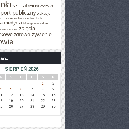
oła
szpital
sztuka cyfrowa
sport publiczny
wakacje
z dziećmi
wellness w hotelach
za medyczna
wypożyczalnie
zajęcia
odów
zabawa
tkowe
zdrowe żywienie
owie
SIERPIEŃ 2026
W
Ś
C
P
S
N
1
2
4
5
6
7
8
9
11
12
13
14
15
16
18
19
20
21
22
23
25
26
27
28
29
30