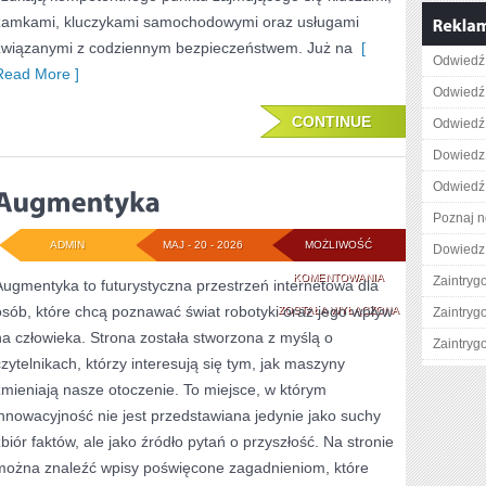
zamkami, kluczykami samochodowymi oraz usługami
związanymi z codziennym bezpieczeństwem. Już na
[
Odwiedź 
Read More ]
Odwiedź 
CONTINUE
Odwiedź 
Dowiedz 
Odwiedź 
Poznaj n
ADMIN
MAJ - 20 - 2026
MOŻLIWOŚĆ
Dowiedz 
AUGMENTYKA
KOMENTOWANIA
Zaintry
Augmentyka to futurystyczna przestrzeń internetowa dla
osób, które chcą poznawać świat robotyki oraz jego wpływ
ZOSTAŁA WYŁĄCZONA
Zaintry
na człowieka. Strona została stworzona z myślą o
Zaintry
czytelnikach, którzy interesują się tym, jak maszyny
zmieniają nasze otoczenie. To miejsce, w którym
innowacyjność nie jest przedstawiana jedynie jako suchy
zbiór faktów, ale jako źródło pytań o przyszłość. Na stronie
można znaleźć wpisy poświęcone zagadnieniom, które