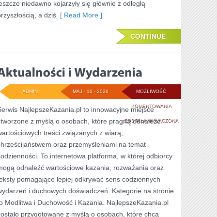
jeszcze niedawno kojarzyły się głównie z odległą
przyszłością, a dziś
[ Read More ]
CONTINUE
ADMIN
MAJ - 10 - 2026
MOŻLIWOŚĆ
AKTUALNOŚCI
KOMENTOWANIA
Serwis NajlepszeKazania.pl to innowacyjne miejsce
stworzone z myślą o osobach, które pragną odnaleźć
I
ZOSTAŁA WYŁĄCZONA
wartościowych treści związanych z wiarą,
WYDARZENIA
chrześcijaństwem oraz przemyśleniami na temat
codzienności. To internetowa platforma, w której odbiorcy
mogą odnaleźć wartościowe kazania, rozważania oraz
teksty pomagające lepiej odkrywać sens codziennych
wydarzeń i duchowych doświadczeń. Kategorie na stronie
to Modlitwa i Duchowość i Kazania. NajlepszeKazania.pl
zostało przygotowane z myślą o osobach, które chcą