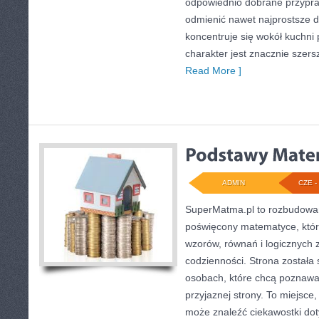
odpowiednio dobrane przypraw
odmienić nawet najprostsze d
koncentruje się wokół kuchni 
charakter jest znacznie szer
Read More ]
ADMIN
CZE - 
SuperMatma.pl to rozbudowan
poświęcony matematyce, który
wzorów, równań i logicznych z
codzienności. Strona została
osobach, które chcą poznawać
przyjaznej strony. To miejsce
może znaleźć ciekawostki do