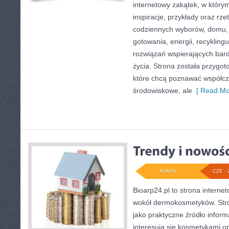
internetowy zakątek, w który
inspiracje, przykłady oraz rze
codziennych wyborów, domu,
gotowania, energii, recykling
rozwiązań wspierających bard
życia. Strona została przygo
które chcą poznawać współc
środowiskowe, ale
[ Read Mo
ADMIN
CZE - 
Bioarp24.pl to strona internet
wokół dermokosmetyków. Str
jako praktyczne źródło informa
interesują się kosmetykami o