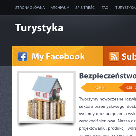
STRONA GŁÓWNA
ARCHIWUM
SPIS TREŚCI
TAGI
TURYSTYKA
ADMIN
CZE - 
Tworzymy nowoczesne rozwią
sektora przemysłowego, dost
systemy oraz urządzenia wyko
wysokociśnieniową. Nasza dzi
projektowaniu, produkcji, wdr
zaawansowanych rozwiązań, k