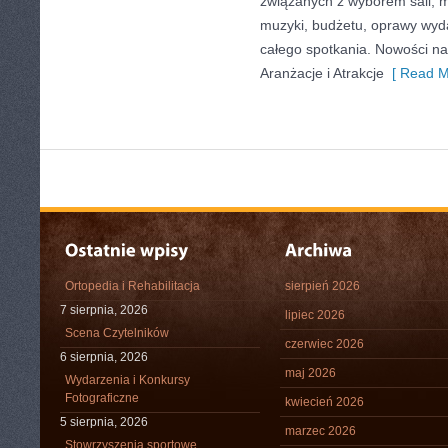
związanych z wyborem sali, me
muzyki, budżetu, oprawy wyd
całego spotkania. Nowości na 
Aranżacje i Atrakcje
[ Read M
Ortopedia i Rehabilitacja
sierpień 2026
7 sierpnia, 2026
lipiec 2026
Scena Czytelników
czerwiec 2026
6 sierpnia, 2026
maj 2026
Wydarzenia i Konkursy
Fotograficzne
kwiecień 2026
5 sierpnia, 2026
marzec 2026
Stowrzyszenia sportowe