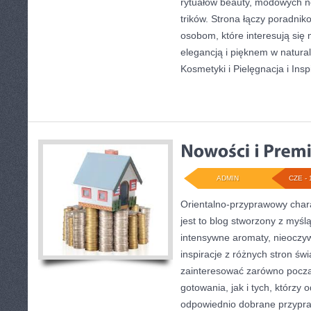
rytuałów beauty, modowych n
trików. Strona łączy poradnik
osobom, które interesują się 
elegancją i pięknem w natur
Kosmetyki i Pielęgnacja i Insp
ADMIN
CZE - 
Orientalno-przyprawowy charak
jest to blog stworzony z myśl
intensywne aromaty, nieoczywi
inspiracje z różnych stron św
zainteresować zarówno począ
gotowania, jak i tych, którzy
odpowiednio dobrane przypraw