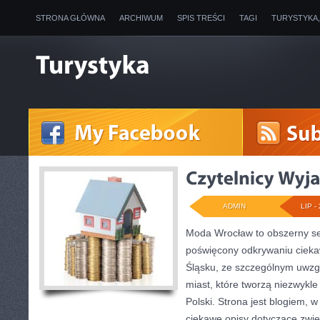
STRONA GŁÓWNA
ARCHIWUM
SPIS TREŚCI
TAGI
TURYSTYKA
ADMIN
LIP - 
Moda Wrocław to obszerny se
poświęcony odkrywaniu ciek
Śląsku, ze szczególnym uwzg
miast, które tworzą niezwykle
Polski. Strona jest blogiem,
ciekawe opisy dotyczące zwiedz