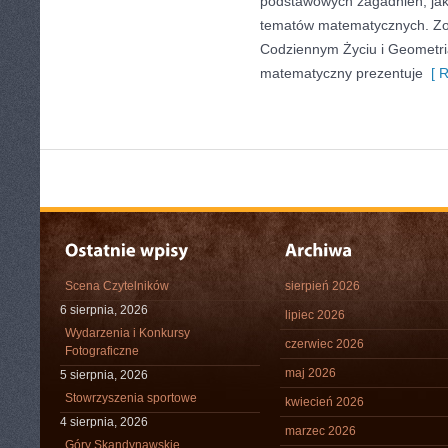
podstawowych zagadnień, jak
tematów matematycznych. Zo
Codziennym Życiu i Geometria 
matematyczny prezentuje
[ R
Scena Czytelników
sierpień 2026
6 sierpnia, 2026
lipiec 2026
Wydarzenia i Konkursy
czerwiec 2026
Fotograficzne
maj 2026
5 sierpnia, 2026
Stowrzyszenia sportowe
kwiecień 2026
4 sierpnia, 2026
marzec 2026
Góry Skandynawskie