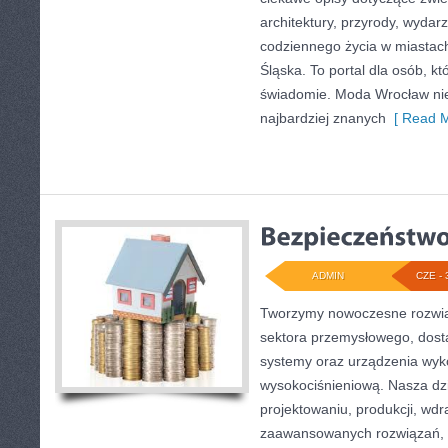
architektury, przyrody, wydarz
codziennego życia w miastac
Śląska. To portal dla osób, k
świadomie. Moda Wrocław nie
najbardziej znanych
[ Read M
ADMIN
CZE - 
Tworzymy nowoczesne rozwią
sektora przemysłowego, dost
systemy oraz urządzenia wyko
wysokociśnieniową. Nasza dzi
projektowaniu, produkcji, wdr
zaawansowanych rozwiązań, k