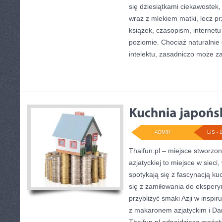
się dziesiątkami ciekawostek, s
wraz z mlekiem matki, lecz pr
książek, czasopism, internet
poziomie. Chociaż naturalnie 
intelektu, zasadniczo może z
ADMIN
LIS - 
Thaifun.pl – miejsce stworzon
azjatyckiej to miejsce w sieci,
spotykają się z fascynacją kuc
się z zamiłowania do eksper
przybliżyć smaki Azji w inspir
z makaronem azjatyckim i Da