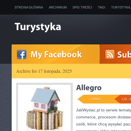
STRONA GŁÓWNA
ARCHIWUM
SPIS TREŚCI
TAGI
TURYSTYKA
Archive for 17 listopada, 2025
ADMIN
LIS - 
JakWyslac.pl to serwis temat
commerce, procesom dostaw 
osób, które chcą wysyłać pac