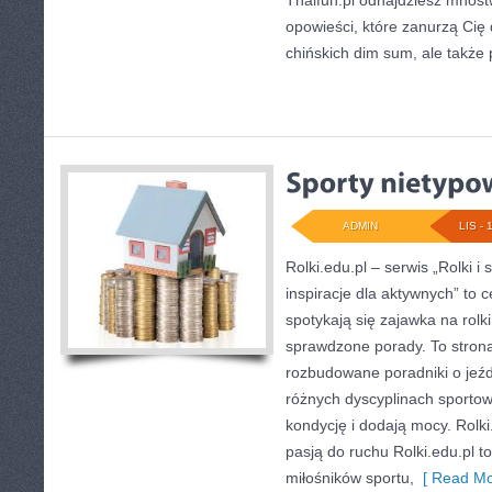
Thaifun.pl odnajdziesz mnóst
opowieści, które zanurzą Cię 
chińskich dim sum, ale także 
ADMIN
LIS - 
Rolki.edu.pl – serwis „Rolki i 
inspiracje dla aktywnych” to 
spotykają się zajawka na rolki
sprawdzone porady. To strona,
rozbudowane poradniki o jeźd
różnych dyscyplinach sportow
kondycję i dodają mocy. Rolki
pasją do ruchu Rolki.edu.pl t
miłośników sportu,
[ Read Mo