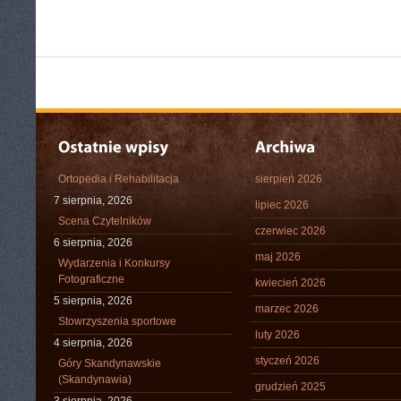
Ortopedia i Rehabilitacja
sierpień 2026
7 sierpnia, 2026
lipiec 2026
Scena Czytelników
czerwiec 2026
6 sierpnia, 2026
maj 2026
Wydarzenia i Konkursy
Fotograficzne
kwiecień 2026
5 sierpnia, 2026
marzec 2026
Stowrzyszenia sportowe
luty 2026
4 sierpnia, 2026
styczeń 2026
Góry Skandynawskie
(Skandynawia)
grudzień 2025