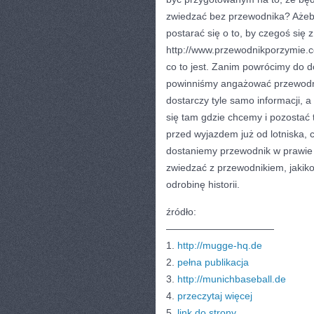
zwiedzać bez przewodnika? Ażeb
postarać się o to, by czegoś się
http://www.przewodnikporzymie.c
co to jest. Zanim powrócimy do d
powinniśmy angażować przewodni
dostarczy tyle samo informacji,
się tam gdzie chcemy i pozostać t
przed wyjazdem już od lotniska, c
dostaniemy przewodnik w prawie 
zwiedzać z przewodnikiem, jakiko
odrobinę historii.
źródło:
———————————
1.
http://mugge-hq.de
2.
pełna publikacja
3.
http://munichbaseball.de
4.
przeczytaj więcej
5.
link do strony