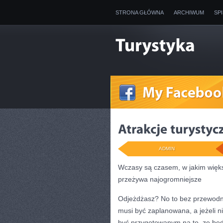
STRONA GŁÓWNA
ARCHIWUM
SP
ADMIN
Wczasy są czasem, w jakim więks
przeżywa najogromniejsze
Odjeżdżasz? No to bez przewodni
musi być zaplanowana, a jeżeli nie
być przygotowanym na to, ze będ