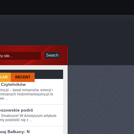
ULAR
RECENT
 Czytelników
iny.pl – świat romansów, emocji i
mnianych historiiHarlequiny.pl to
e ...
szowskie podró
e Smakosze! W dzisiejszym artykule
y podzielić się z‍ ...
waj Bałkany: N