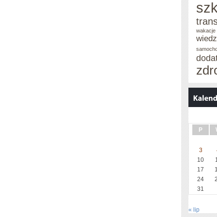
szk
tran
wakacje 
wied
samoch
doda
zdr
P
3
10
17
24
31
« lip