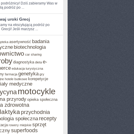
e podróżnicy! Dziś zabieramy Was w
łą podróż po ...
aj uroki Grecj
amy na ekscytującą podróż po
Grecji! Jeśli marzysz ...
badania
asertywność
apteka
yczne
biotechnologia
ownictwo
car sharing
roby
e-
diagnostyka
dieta
erce
edukacja turystyczna
genetyka
ny
farmacja
gry
korepetycje
jne
hotele butikowe
iały medyczne
motocykle
ycyna
na przyrody
opieka społeczna
ka zdrowotna
ilaktyka
przychodnia
recepty
ologia społeczna
sprzęt
tacja
rowery miejskie
superfoods
czny