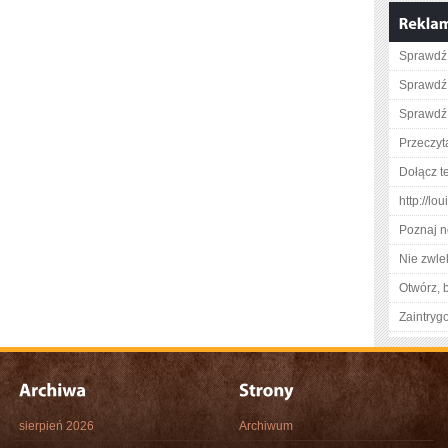
Sprawdź
Sprawdź
Sprawdź 
Przeczyta
Dołącz t
http://l
Poznaj n
Nie zwlek
Otwórz, 
Zaintry
sierpień 2026
Archiwum