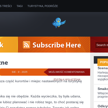
IS TREŚCI
TAGI
TURYSTYKA, PODRÓŻE
POP
Scena
ATRAKCJE
SIE - 9 - 2025
MOŻLIWOŚĆ KOMENTOWANIA
Harlequ
niezapo
TURYSTYCZNE
wyjątkow
ZOSTAŁA WYŁĄCZONA
za część kurortów i miejsc nastawionych na turystykę
Smako
Witajci
ka się nie obędzie. Każda wycieczka, by była udana,
pragniem
 lubisz planować i nie robisz tego, to choć postaraj się
Odkry
zie Ci przydatna pomoc tubylców. Zresztą jak wolno