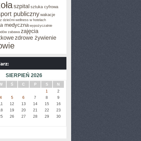
oła
szpital
sztuka cyfrowa
sport publiczny
wakacje
z dziećmi
wellness w hotelach
za medyczna
wypożyczalnie
zajęcia
odów
zabawa
tkowe
zdrowe żywienie
owie
SIERPIEŃ 2026
W
Ś
C
P
S
N
1
2
4
5
6
7
8
9
11
12
13
14
15
16
18
19
20
21
22
23
25
26
27
28
29
30