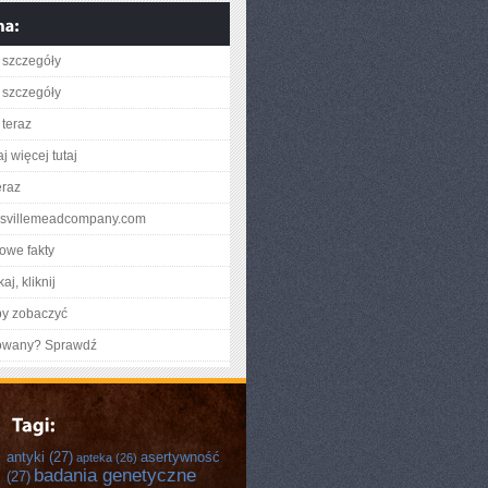
 szczegóły
 szczegóły
teraz
j więcej tutaj
eraz
ouisvillemeadcompany.com
owe fakty
aj, kliknij
by zobaczyć
gowany? Sprawdź
antyki
(27)
asertywność
apteka
(26)
badania genetyczne
(27)