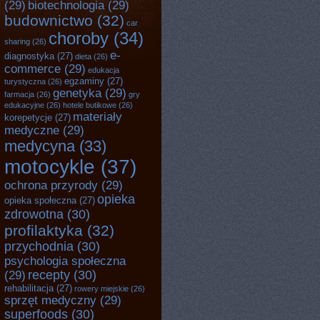
(29)
biotechnologia
(29)
budownictwo
(32)
car
choroby
(34)
sharing
(26)
e-
diagnostyka
(27)
dieta
(26)
commerce
(29)
edukacja
egzaminy
(27)
turystyczna
(26)
genetyka
(29)
farmacja
(26)
gry
edukacyjne
(26)
hotele butikowe
(26)
materiały
korepetycje
(27)
medyczne
(29)
medycyna
(33)
motocykle
(37)
ochrona przyrody
(29)
opieka
opieka społeczna
(27)
zdrowotna
(30)
profilaktyka
(32)
przychodnia
(30)
psychologia społeczna
recepty
(30)
(29)
rehabilitacja
(27)
rowery miejskie
(26)
sprzęt medyczny
(29)
superfoods
(30)