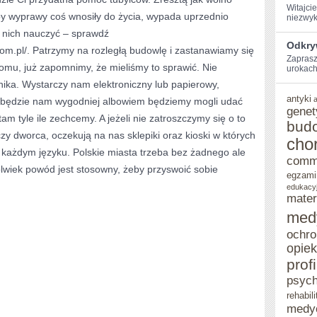
Witajci
y wyprawy coś wnosiły do życia, wypada uprzednio
niezwyk
 z nich nauczyć – sprawdź
Odkryw
om.pl/. Patrzymy na rozległą budowlę i zastanawiamy się
Zaprasz
omu, już zapomnimy, że mieliśmy to sprawić. Nie
urokach 
ka. Wystarczy nam elektroniczny lub papierowy,
antyki
 a będzie nam wygodniej albowiem będziemy mogli udać
genet
am tyle ile zechcemy. A jeżeli nie zatroszczymy się o to
bud
zy dworca, oczekują na nas sklepiki oraz kioski w których
cho
każdym języku. Polskie miasta trzeba bez żadnego ale
comm
lwiek powód jest stosowny, żeby przyswoić sobie
egzami
edukacy
mater
med
ochro
opie
prof
psych
rehabili
medy