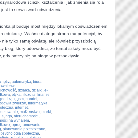
ędzynarodowe ścieżki kształcenia i jak zmienia się rola
jest to serwis wart odwiedzenia.
ionka.pl buduje most między lokalnym doświadczeniem
a edukację. Właśnie dlatego strona ma potencjał, by
nie tylko samą oświatą, ale również przyszłością
cy blog, który udowadnia, że temat szkoły może być
, gdy patrzy się na niego w perspektywie
wnętrz
,
automatyka
,
biura
ownictwo
,
uchowość
,
działka
,
działki
,
e-
ytkowa
,
etyka
,
filozofia
,
finanse
geodezja
,
gsm
,
handel
,
odowla zwierząt
,
informatyka
,
połeczna
,
internet
,
terkowanie
,
małżeństwo
,
marki
,
ia
,
ngo
,
nieruchomości
,
mości na wynajem
,
ałkowe
,
oprogramowanie
,
g
,
planowanie przestrzenne
,
,
psychologia społeczna
,
religie
,
robotyka
,
rolnictwo
,