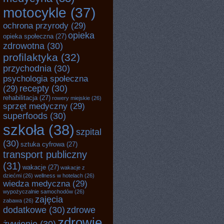
motocykle
(37)
ochrona przyrody
(29)
opieka
opieka społeczna
(27)
zdrowotna
(30)
profilaktyka
(32)
przychodnia
(30)
psychologia społeczna
recepty
(30)
(29)
rehabilitacja
(27)
rowery miejskie
(26)
sprzęt medyczny
(29)
superfoods
(30)
szkoła
(38)
szpital
(30)
sztuka cyfrowa
(27)
transport publiczny
(31)
wakacje
(27)
wakacje z
dziećmi
(26)
wellness w hotelach
(26)
wiedza medyczna
(29)
wypożyczalnie samochodów
(26)
zajęcia
zabawa
(26)
dodatkowe
(30)
zdrowe
zdrowie