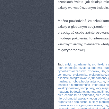
częściach świata, jak działają mi
szkoły we współczesnym świecie, 
Można powiedzieć, że szkolakam
szkoły a globalnym spojrzeniem n
przyciągać osoby zainteresowane 
młodego pokolenia. To interesują
wielowymiarowy, zwłaszcza wtedy
międzynarodowej.
CATEGORIES:
TURYSTYKA, PODRÓŻE
Tagi:
antyki
,
apartamenty
,
architektura 
nieruchomości
,
biżuteria
,
budowa
,
bud
cyberbezpieczenstwo
,
człowiek
,
DIY
,
d
commerce
,
elektronika
,
elektronika uż
osobiste
,
fotografowanie
,
fundamenty
,
hardware
,
hobby
,
hobby artystyczne
,
h
inspekcje nieruchomości
,
integracja s
kolekcjonerstwo
,
komputery
,
koty
,
majs
maszyny budowlane
,
monety
,
multimed
nieruchomości na sprzedaż
,
nierucho
nieruchomości wakacyjne
,
ogrody dzi
organizacje społeczne
,
outlety
,
piercin
prawo własności
,
programowanie
,
psy
psychoterapia
,
relacje międzyludzkie
,