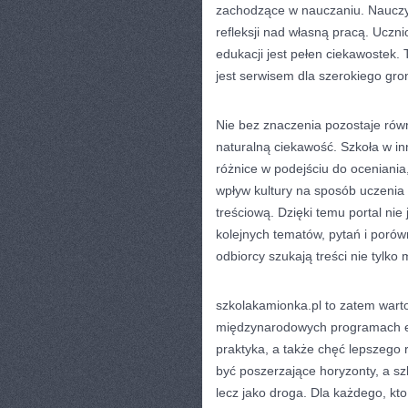
zachodzące w nauczaniu. Nauczy
refleksji nad własną pracą. Uczni
edukacji jest pełen ciekawostek.
jest serwisem dla szerokiego gro
Nie bez znaczenia pozostaje równ
naturalną ciekawość. Szkoła w in
różnice w podejściu do oceniania
wpływ kultury na sposób uczenia 
treściową. Dzięki temu portal ni
kolejnych tematów, pytań i porów
odbiorcy szukają treści nie tylko
szkolakamionka.pl to zatem warto
międzynarodowych programach edu
praktyka, a także chęć lepszego
być poszerzające horyzonty, a sz
lecz jako droga. Dla każdego, kto