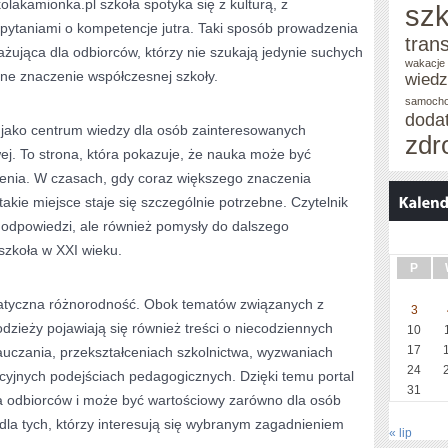
olakamionka.pl szkoła spotyka się z kulturą, z
szk
z pytaniami o kompetencje jutra. Taki sposób prowadzenia
tran
gażująca dla odbiorców, którzy nie szukają jedynie suchych
wakacje 
alne znaczenie współczesnej szkoły.
wied
samoch
doda
jako centrum wiedzy dla osób zainteresowanych
zdr
ej. To strona, która pokazuje, że nauka może być
nia. W czasach, gdy coraz większego znaczenia
akie miejsce staje się szczególnie potrzebne. Czytelnik
h odpowiedzi, ale również pomysły do dalszego
 szkoła w XXI wieku.
P
matyczna różnorodność. Obok tematów związanych z
3
zieży pojawiają się również treści o niecodziennych
10
17
auczania, przekształceniach szkolnictwa, wyzwaniach
24
acyjnych podejściach pedagogicznych. Dzięki temu portal
31
na odbiorców i może być wartościowy zarówno dla osób
 dla tych, którzy interesują się wybranym zagadnieniem
« lip