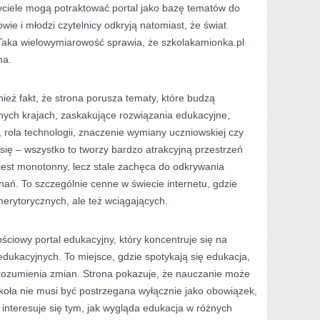
ciele mogą potraktować portal jako bazę tematów do
owie i młodzi czytelnicy odkryją natomiast, że świat
 Taka wielowymiarowość sprawia, że szkolakamionka.pl
na.
ież fakt, że strona porusza tematy, które budzą
nych krajach, zaskakujące rozwiązania edukacyjne,
, rola technologii, znaczenie wymiany uczniowskiej czy
się – wszystko to tworzy bardzo atrakcyjną przestrzeń
e jest monotonny, lecz stale zachęca do odkrywania
nań. To szczególnie cenne w świecie internetu, gdzie
 merytorycznych, ale też wciągających.
ściowy portal edukacyjny, który koncentruje się na
kacyjnych. To miejsce, gdzie spotykają się edukacja,
 rozumienia zmian. Strona pokazuje, że nauczanie może
koła nie musi być postrzegana wyłącznie jako obowiązek,
 interesuje się tym, jak wygląda edukacja w różnych