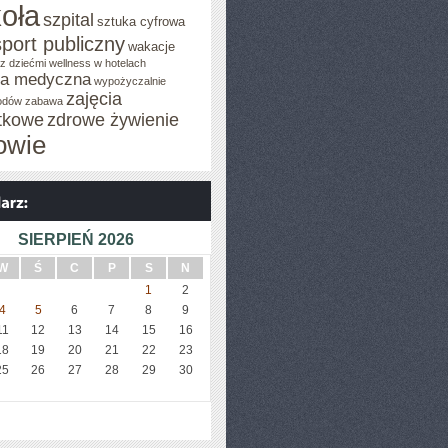
oła
szpital
sztuka cyfrowa
sport publiczny
wakacje
z dziećmi
wellness w hotelach
za medyczna
wypożyczalnie
zajęcia
odów
zabawa
tkowe
zdrowe żywienie
owie
SIERPIEŃ 2026
W
Ś
C
P
S
N
1
2
4
5
6
7
8
9
11
12
13
14
15
16
18
19
20
21
22
23
25
26
27
28
29
30