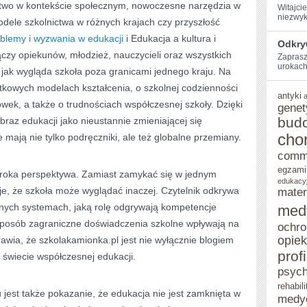
ictwo w kontekście społecznym, nowoczesne narzędzia w
Witajci
niezwyk
ele szkolnictwa w różnych krajach czy przyszłość
blemy i wyzwania w edukacji
i Edukacja a kultura i
Odkryw
 łączy opiekunów, młodzież, nauczycieli oraz wszystkich
Zaprasz
urokach 
, jak wygląda szkoła poza granicami jednego kraju. Na
jątkowych modelach kształcenia, o szkolnej codzienności
antyki
wek, a także o trudnościach współczesnej szkoły. Dzięki
genet
bud
raz edukacji jako nieustannie zmieniającej się
cho
e mają nie tylko podręczniki, ale też globalne przemiany.
comm
egzami
szeroka perspektywa. Zamiast zamykać się w jednym
edukacy
e, że szkoła może wyglądać inaczej. Czytelnik odkrywa
mater
innych systemach, jaką rolę odgrywają kompetencje
med
 sposób zagraniczne doświadczenia szkolne wpływają na
ochro
opie
awia, że szkolakamionka.pl jest nie wyłącznie blogiem
prof
 świecie współczesnej edukacji.
psych
rehabili
est także pokazanie, że edukacja nie jest zamknięta w
medy