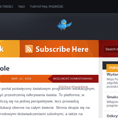
IS TREŚCI
TAGI
TURYSTYKA, PODRÓŻE
POP
Wydar
CIEKAWOSTKI
MAR - 11 - 2026
MOŻLIWOŚĆ KOMENTOWANIA
Moja Fo
zdjęćMo
O
przestrz
ZOSTAŁA WYŁĄCZONA
wy portal poświęcony światowym programom edukacyjnym,
yć przestrzenią odkrywania świata. To platforma, w
SZKOLE
Smako
ńczą się na jednej perspektywie, lecz prowadzą
Witajci
pragniem
dukacji obecne na całym świecie. Strona skupia się na
rodowymi doświadczeniami szkolnymi, a także na
Odkry