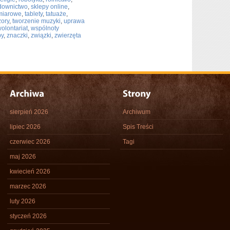
downictwo
,
sklepy online
,
miarowe
,
tablety
,
tatuaże
,
zory
,
tworzenie muzyki
,
uprawa
olontariat
,
wspólnoty
py
,
znaczki
,
związki
,
zwierzęta
sierpień 2026
Archiwum
lipiec 2026
Spis Treści
czerwiec 2026
Tagi
maj 2026
kwiecień 2026
marzec 2026
luty 2026
styczeń 2026