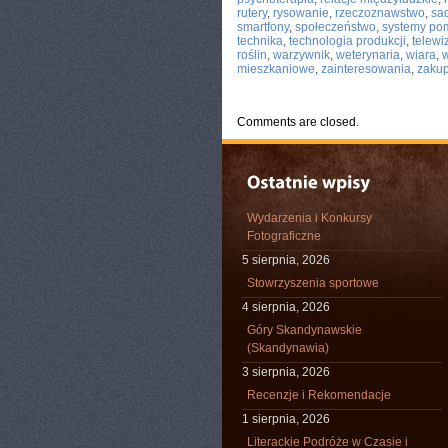
rutery
,
rysowanie
,
rzeczoznawstwo
,
sa
smartfony
,
społeczeństwo
,
systemy po
technika
,
technologia produkcji
,
telewi
roślin
,
warzywnik
,
weterynaria
,
wiara
,
w
mieszkaniowe
,
zainteresowania
,
zaku
Comments are closed.
Wydarzenia i Konkursy
Fotograficzne
5 sierpnia, 2026
Stowrzyszenia sportowe
4 sierpnia, 2026
Góry Skandynawskie
(Skandynawia)
3 sierpnia, 2026
Recenzje i Rekomendacje
1 sierpnia, 2026
Literackie Podróże w Czasie i