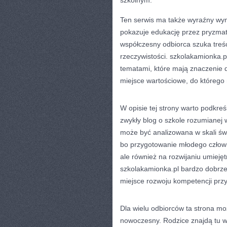
szkolnym.
Ten serwis ma także wyraźny wymia
pokazuje edukację przez pryzma
współczesny odbiorca szuka treśc
rzeczywistości. szkolakamionka.p
tematami, które mają znaczenie 
miejsce wartościowe, do którego
W opisie tej strony warto podkreś
zwykły blog o szkole rozumianej w
może być analizowana w skali św
bo przygotowanie młodego człowie
ale również na rozwijaniu umieję
szkolakamionka.pl bardzo dobrze 
miejsce rozwoju kompetencji przy
Dla wielu odbiorców ta strona mo
nowoczesny. Rodzice znajdą tu w