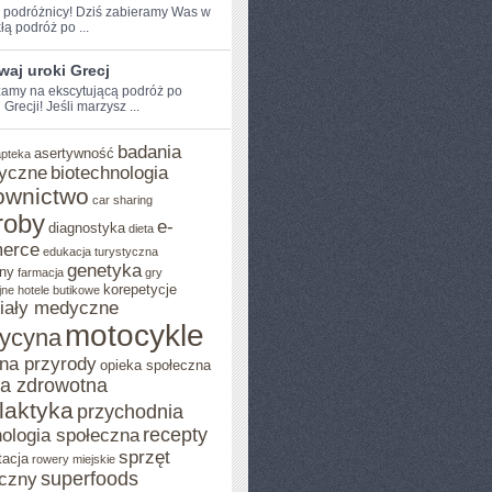
e podróżnicy! Dziś zabieramy Was w
łą podróż po ...
aj uroki Grecj
amy na ekscytującą podróż po
Grecji! Jeśli marzysz ...
badania
asertywność
apteka
yczne
biotechnologia
ownictwo
car sharing
roby
e-
diagnostyka
dieta
erce
edukacja turystyczna
genetyka
ny
farmacja
gry
korepetycje
jne
hotele butikowe
iały medyczne
motocykle
ycyna
na przyrody
opieka społeczna
ka zdrowotna
ilaktyka
przychodnia
recepty
ologia społeczna
sprzęt
tacja
rowery miejskie
superfoods
czny