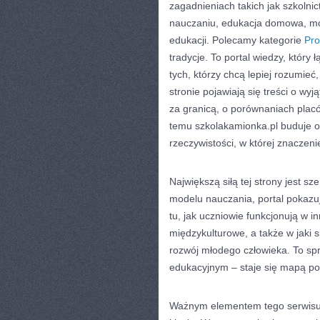
zagadnieniach takich jak szkoln
nauczaniu, edukacja domowa, mod
edukacji. Polecamy kategorie
Pro
tradycje. To portal wiedzy, który
tych, którzy chcą lepiej rozumieć
stronie pojawiają się treści o wy
za granicą, o porównaniach placó
temu szkolakamionka.pl buduje ob
rzeczywistości, w której znaczeni
Największą siłą tej strony jest 
modelu nauczania, portal pokazuj
tu, jak uczniowie funkcjonują w 
międzykulturowe, a także w jaki
rozwój młodego człowieka. To spr
edukacyjnym – staje się mapą po
Ważnym elementem tego serwisu j