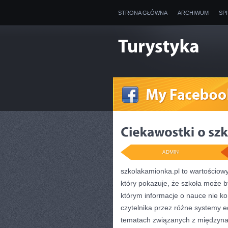
STRONA GŁÓWNA
ARCHIWUM
SP
ADMIN
szkolakamionka.pl to wartościo
który pokazuje, że szkoła może b
którym informacje o nauce nie ko
czytelnika przez różne systemy e
tematach związanych z międzyna