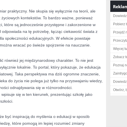
r praktyczny. Nie skupia się wyłącznie na teorii, ale
Dowiedz 
t życiowych kontekstów. To bardzo ważne, ponieważ
Pobierz 
i, które są jednocześnie przystępne i zakorzenione w
l odpowiada na tę potrzebę, łącząc ciekawość świata z
Przejdź 
dla społeczności edukacyjnych. W efekcie powstaje
Przeczyta
 można wracać po świeże spojrzenie na nauczanie.
Więcej tu
Zobacz t
lić również jej międzynarodowy charakter. To nie jest
Poznaj n
yłącznie lokalnie. To portal, który pokazuje, że edukacja
Zaintry
iatowej. Taka perspektywa ma dziś ogromne znaczenie,
ka do życia nie polega już tylko na przyswajaniu wiedzy,
Dowiedz 
tności odnajdywania się w różnorodności.
Otwórz, 
wpisuje się w ten kierunek, prezentując szkołę jako
szłości.
że być inspiracją do myślenia o edukacji w sposób
iedzę, które pomogą im lepiej rozumieć zmiany