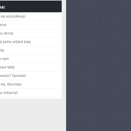
się wszystkiego
teraz
na stronę
j pełny artykuł tutaj
taj
o sam
owe fakty
gowany? Sprawdź
się, dlaczego
by zobaczyć