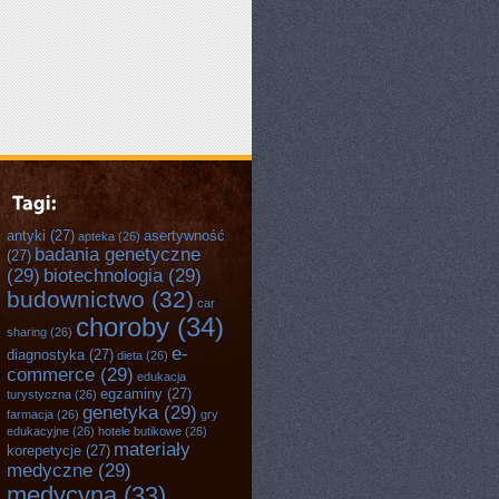
antyki
(27)
asertywność
apteka
(26)
badania genetyczne
(27)
(29)
biotechnologia
(29)
budownictwo
(32)
car
choroby
(34)
sharing
(26)
e-
diagnostyka
(27)
dieta
(26)
commerce
(29)
edukacja
egzaminy
(27)
turystyczna
(26)
genetyka
(29)
farmacja
(26)
gry
edukacyjne
(26)
hotele butikowe
(26)
materiały
korepetycje
(27)
medyczne
(29)
medycyna
(33)