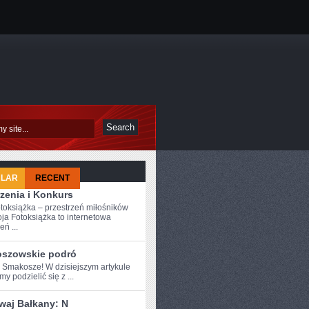
ULAR
RECENT
zenia i Konkurs
toksiążka – przestrzeń miłośników
ja Fotoksiążka to internetowa
eń ...
szowskie podró
e Smakosze! W dzisiejszym artykule
y podzielić się z‍ ...
waj Bałkany: N