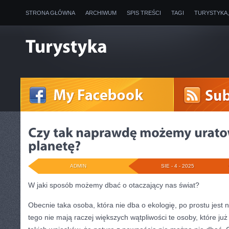
STRONA GŁÓWNA
ARCHIWUM
SPIS TREŚCI
TAGI
TURYSTYKA
ADMIN
SIE - 4 - 2025
W jaki sposób możemy dbać o otaczający nas świat?
Obecnie taka osoba, która nie dba o ekologię, po prostu jest n
tego nie mają raczej większych wątpliwości te osoby, które j