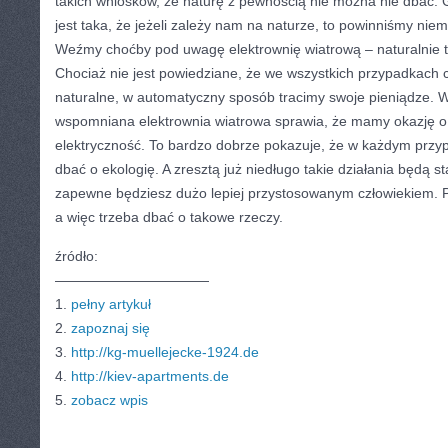
takich wniosków, że naturę z pewnością nie można nie dbać. 
jest taka, że jeżeli zależy nam na naturze, to powinniśmy nie
Weźmy choćby pod uwagę elektrownię wiatrową – naturalnie
Chociaż nie jest powiedziane, że we wszystkich przypadkac
naturalne, w automatyczny sposób tracimy swoje pieniądze. W
wspomniana elektrownia wiatrowa sprawia, że mamy okazję o w
elektryczność. To bardzo dobrze pokazuje, że w każdym przyp
dbać o ekologię. A zresztą już niedługo takie działania będą 
zapewne będziesz dużo lepiej przystosowanym człowiekiem. P
a więc trzeba dbać o takowe rzeczy.
źródło:
———————————
1.
pełny artykuł
2.
zapoznaj się
3.
http://kg-muellejecke-1924.de
4.
http://kiev-apartments.de
5.
zobacz wpis
CATEGORIES:
TURYSTYKA, PODRÓŻE