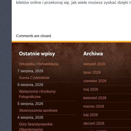
biletów online i przekonaj się, jak wiele możesz zyskać dzięki
CATEGORIES:
TURYSTYKA, PODRÓŻE
Comments are closed.
Ortopedia i Rehabilitacja
sierpień 2026
7 sierpnia, 2026
lipiec 2026
Scena Czytelników
czerwiec 2026
6 sierpnia, 2026
maj 2026
Wydarzenia i Konkursy
Fotograficzne
kwiecień 2026
5 sierpnia, 2026
marzec 2026
Stowrzyszenia sportowe
luty 2026
4 sierpnia, 2026
styczeń 2026
Góry Skandynawskie
(Skandynawia)