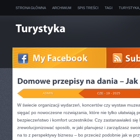
STRONA GŁÓWNA
ARCHIWUM
SPIS TREŚCI
TAGI
TURYSTYKA
ADMIN
CZE - 19 - 2025
W świecie organizacji wydarzeń, koncertów czy wystaw muzea
sięgać po nowoczesne rozwiązania, które nie tylko ułatwiają p
bezpieczeństwo i komfort uczestników. Czy zastanawiałeś się 
zrewolucjonizować sposób, w jaki planujesz i zarządzasz swo
na to z perspektywy biznesu – bo przecież podobnie jak w pr