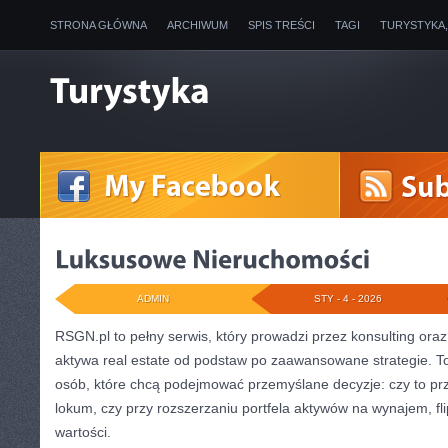
STRONA GŁÓWNA
ARCHIWUM
SPIS TREŚCI
TAGI
TURYSTYKA
ADMIN
STY - 4 - 2026
RSGN.pl to pełny serwis, który prowadzi przez konsulting or
aktywa real estate od podstaw po zaawansowane strategie. T
osób, które chcą podejmować przemyślane decyzje: czy to pr
lokum, czy przy rozszerzaniu portfela aktywów na wynajem, flip
wartości.