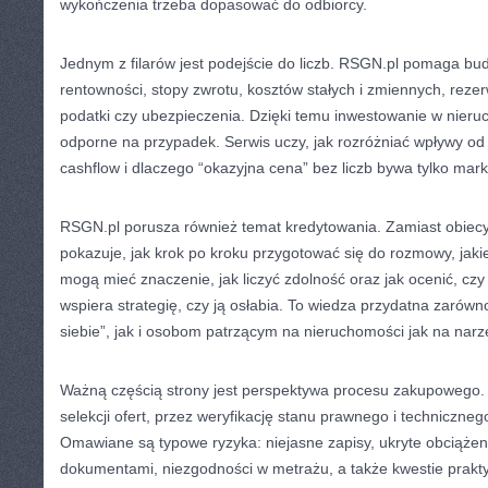
wykończenia trzeba dopasować do odbiorcy.
Jednym z filarów jest podejście do liczb. RSGN.pl pomaga bu
rentowności, stopy zwrotu, kosztów stałych i zmiennych, reze
podatki czy ubezpieczenia. Dzięki temu inwestowanie w nieruc
odporne na przypadek. Serwis uczy, jak rozróżniać wpływy od
cashflow i dlaczego “okazyjna cena” bez liczb bywa tylko mark
RSGN.pl porusza również temat kredytowania. Zamiast obiec
pokazuje, jak krok po kroku przygotować się do rozmowy, jak
mogą mieć znaczenie, jak liczyć zdolność oraz jak ocenić, cz
wspiera strategię, czy ją osłabia. To wiedza przydatna zarówno
siebie”, jak i osobom patrzącym na nieruchomości jak na nar
Ważną częścią strony jest perspektywa procesu zakupowego. 
selekcji ofert, przez weryfikację stanu prawnego i technicznego
Omawiane są typowe ryzyka: niejasne zapisy, ukryte obciążen
dokumentami, niezgodności w metrażu, a także kwestie praktyc