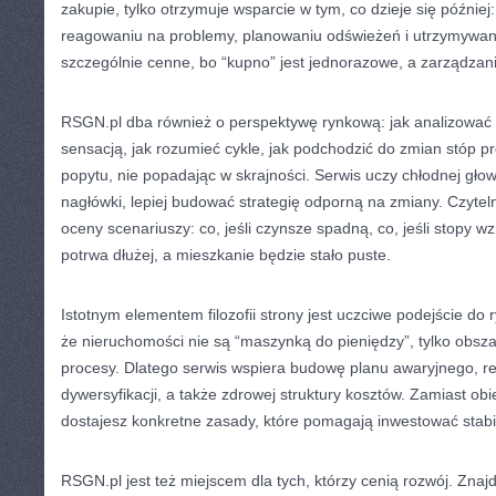
zakupie, tylko otrzymuje wsparcie w tym, co dzieje się późnie
reagowaniu na problemy, planowaniu odświeżeń i utrzymywani
szczególnie cenne, bo “kupno” jest jednorazowe, a zarządzani
RSGN.pl dba również o perspektywę rynkową: jak analizować 
sensacją, jak rozumieć cykle, jak podchodzić do zmian stóp pr
popytu, nie popadając w skrajności. Serwis uczy chłodnej gł
nagłówki, lepiej budować strategię odporną na zmiany. Czytel
oceny scenariuszy: co, jeśli czynsze spadną, co, jeśli stopy wz
potrwa dłużej, a mieszkanie będzie stało puste.
Istotnym elementem filozofii strony jest uczciwe podejście do
że nieruchomości nie są “maszynką do pieniędzy”, tylko obsza
procesy. Dlatego serwis wspiera budowę planu awaryjnego, re
dywersyfikacji, a także zdrowej struktury kosztów. Zamiast ob
dostajesz konkretne zasady, które pomagają inwestować stabil
RSGN.pl jest też miejscem dla tych, którzy cenią rozwój. Znajdz