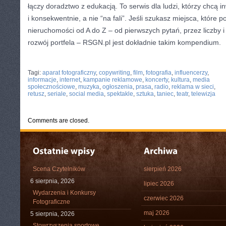
łączy doradztwo z edukacją. To serwis dla ludzi, którzy chcą
i konsekwentnie, a nie “na fali”. Jeśli szukasz miejsca, które 
nieruchomości od A do Z – od pierwszych pytań, przez liczby i
rozwój portfela – RSGN.pl jest dokładnie takim kompendium.
CATEGORIES:
TURYSTYKA, PODRÓŻE
Tagi:
aparat fotograficzny
,
copywriting
,
film
,
fotografia
,
influencerzy
,
informacje
,
internet
,
kampanie reklamowe
,
koncerty
,
kultura
,
media
społecznościowe
,
muzyka
,
ogłoszenia
,
prasa
,
radio
,
reklama w sieci
,
retusz
,
seriale
,
social media
,
spektakle
,
sztuka
,
taniec
,
teatr
,
telewizja
Comments are closed.
Scena Czytelników
sierpień 2026
6 sierpnia, 2026
lipiec 2026
Wydarzenia i Konkursy
czerwiec 2026
Fotograficzne
maj 2026
5 sierpnia, 2026
Stowrzyszenia sportowe