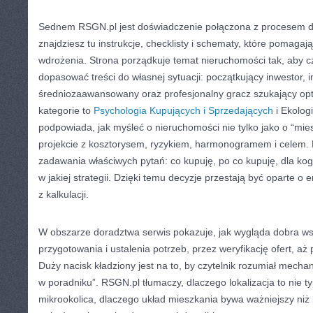
Sednem RSGN.pl jest doświadczenie połączona z procesem dz
znajdziesz tu instrukcje, checklisty i schematy, które pomaga
wdrożenia. Strona porządkuje temat nieruchomości tak, aby cz
dopasować treści do własnej sytuacji: początkujący inwestor, 
średniozaawansowany oraz profesjonalny gracz szukający opt
kategorie to
Psychologia Kupujących i Sprzedających
i Ekolog
podpowiada, jak myśleć o nieruchomości nie tylko jako o “mies
projekcie z kosztorysem, ryzykiem, harmonogramem i celem. 
zadawania właściwych pytań: co kupuję, po co kupuję, dla kog
w jakiej strategii. Dzięki temu decyzje przestają być oparte o
z kalkulacji.
W obszarze doradztwa serwis pokazuje, jak wygląda dobra ws
przygotowania i ustalenia potrzeb, przez weryfikację ofert, aż
Duży nacisk kładziony jest na to, by czytelnik rozumiał mechani
w poradniku”. RSGN.pl tłumaczy, dlaczego lokalizacja to nie ty
mikrookolica, dlaczego układ mieszkania bywa ważniejszy niż