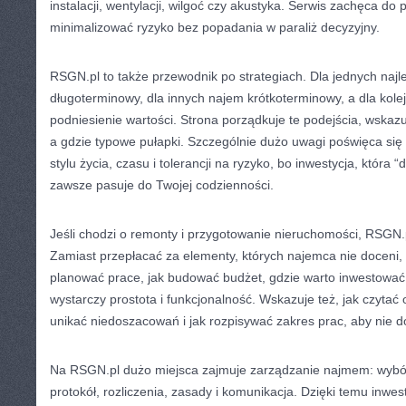
instalacji, wentylacji, wilgoć czy akustyka. Serwis zachęca do 
minimalizować ryzyko bez popadania w paraliż decyzyjny.
RSGN.pl to także przewodnik po strategiach. Dla jednych naj
długoterminowy, dla innych najem krótkoterminowy, a dla kolejn
podniesienie wartości. Strona porządkuje te podejścia, wskazuj
a gdzie typowe pułapki. Szczególnie dużo uwagi poświęca się
stylu życia, czasu i tolerancji na ryzyko, bo inwestycja, która “
zawsze pasuje do Twojej codzienności.
Jeśli chodzi o remonty i przygotowanie nieruchomości, RSGN.
Zamiast przepłacać za elementy, których najemca nie doceni, 
planować prace, jak budować budżet, gdzie warto inwestować 
wystarczy prostota i funkcjonalność. Wskazuje też, jak czytać
unikać niedoszacowań i jak rozpisywać zakres prac, aby nie 
Na RSGN.pl dużo miejsca zajmuje zarządzanie najmem: wybó
protokół, rozliczenia, zasady i komunikacja. Dzięki temu inwes