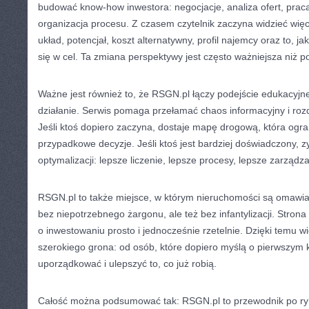
budować know-how inwestora: negocjacje, analiza ofert, prac
organizacja procesu. Z czasem czytelnik zaczyna widzieć więcej
układ, potencjał, koszt alternatywny, profil najemcy oraz to, 
się w cel. Ta zmiana perspektywy jest często ważniejsza niż po
Ważne jest również to, że RSGN.pl łączy podejście edukacyjn
działanie. Serwis pomaga przełamać chaos informacyjny i rozd
Jeśli ktoś dopiero zaczyna, dostaje mapę drogową, która ogra
przypadkowe decyzje. Jeśli ktoś jest bardziej doświadczony, z
optymalizacji: lepsze liczenie, lepsze procesy, lepsze zarządza
RSGN.pl to także miejsce, w którym nieruchomości są omawi
bez niepotrzebnego żargonu, ale też bez infantylizacji. Stro
o inwestowaniu prosto i jednocześnie rzetelnie. Dzięki temu w
szerokiego grona: od osób, które dopiero myślą o pierwszym k
uporządkować i ulepszyć to, co już robią.
Całość można podsumować tak: RSGN.pl to przewodnik po ryn