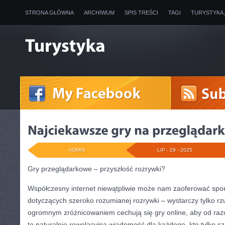
STRONA GŁÓWNA
ARCHIWUM
SPIS TREŚCI
TAGI
TURYSTYKA
ADMIN
LIP - 29 - 2025
Gry przeglądarkowe – przyszłość rozrywki?
Współczesny internet niewątpliwie może nam zaoferować spo
dotyczących szeroko rozumianej rozrywki – wystarczy tylko rzu
ogromnym zróżnicowaniem cechują się gry online, aby od razu
to naturalnie rewelacyjna wiadomość dla każdego, kto tylko szu