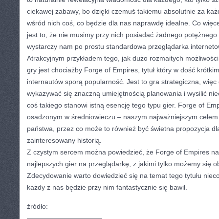
ciekawej zabawy, bo dzięki czemuś takiemu absolutnie za k
wśród nich coś, co będzie dla nas naprawdę idealne. Co więcej
jest to, że nie musimy przy nich posiadać żadnego potężneg
wystarczy nam po prostu standardowa przeglądarka interneto
Atrakcyjnym przykładem tego, jak dużo rozmaitych możliwości
gry jest chociażby Forge of Empires, tytuł który w dość krótki
internautów sporą popularność. Jest to gra strategiczna, więc 
wykazywać się znaczną umiejętnością planowania i wysilić niec
coś takiego stanowi istną esencję tego typu gier. Forge of Em
osadzonym w średniowieczu – naszym najważniejszym celem j
państwa, przez co może to również być świetna propozycja dla
zainteresowany historią.
Z czystym sercem można powiedzieć, że Forge of Empires nal
najlepszych gier na przeglądarkę, z jakimi tylko możemy się o
Zdecydowanie warto dowiedzieć się na temat tego tytułu niec
każdy z nas będzie przy nim fantastycznie się bawił.
źródło:
———————————