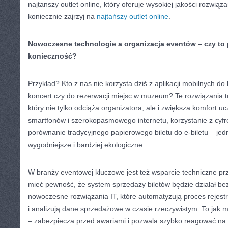
najtanszy outlet online, który oferuje wysokiej jakości rozwiąz
koniecznie zajrzyj na
najtańszy outlet online
.
Nowoczesne technologie a organizacja eventów – czy to 
konieczność?
Przykład? Kto z nas nie korzysta dziś z aplikacji mobilnych d
koncert czy do rezerwacji miejsc w muzeum? Te rozwiązania to
który nie tylko odciąża organizatora, ale i zwiększa komfort u
smartfonów i szerokopasmowego internetu, korzystanie z cyfro
porównanie tradycyjnego papierowego biletu do e-biletu – jedn
wygodniejsze i bardziej ekologiczne.
W branży eventowej kluczowe jest też wsparcie techniczne pr
mieć pewność, że system sprzedaży biletów będzie działał be
nowoczesne rozwiązania IT, które automatyzują proces rejestr
i analizują dane sprzedażowe w czasie rzeczywistym. To jak
– zabezpiecza przed awariami i pozwala szybko reagować na 