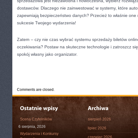
sprzedażowa jest niezawodna i nowoczesna, wybierz rozwiąz
dostawców. Dlaczego nie zainwestować w systemy, które auto
zapewniają bezpieczeństwo danych? Przecież to właśnie on
sukcesie Twojego wydarzenia!
Zatem – czy nie czas wybrać systemu sprzedaży biletów online
oczekiwania? Postaw na skuteczne technologie i zatroszcz się
spokój własny jako organizator.
CATEGORIES:
TURYSTYKA, PODRÓŻE
Comments are closed.
Scena Czytelników
sierpień 2026
6 sierpnia, 2026
lipiec 2026
Wydarzenia i Konkursy
czerwiec 2026