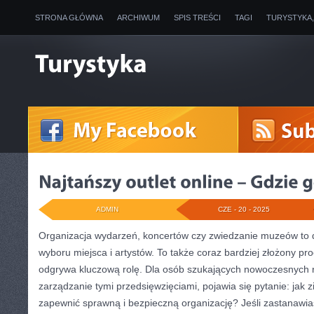
STRONA GŁÓWNA
ARCHIWUM
SPIS TREŚCI
TAGI
TURYSTYKA
ADMIN
CZE - 20 - 2025
Organizacja wydarzeń, koncertów czy zwiedzanie muzeów to dzi
wyboru miejsca i artystów. To także coraz bardziej złożony pr
odgrywa kluczową rolę. Dla osób szukających nowoczesnych r
zarządzanie tymi przedsięwzięciami, pojawia się pytanie: jak z
zapewnić sprawną i bezpieczną organizację? Jeśli zastanawias