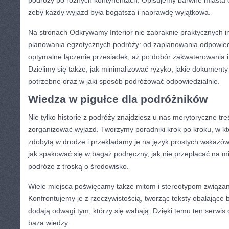
podróży po różnych kontynentach. Opisujemy barwne miasta o
żeby każdy wyjazd była bogatsza i naprawdę wyjątkowa.
Na stronach Odkrywamy Interior nie zabraknie praktycznych i
planowania egzotycznych podróży: od zaplanowania odpowiedn
optymalne łączenie przesiadek, aż po dobór zakwaterowania i
Dzielimy się także, jak minimalizować ryzyko, jakie dokument
potrzebne oraz w jaki sposób podróżować odpowiedzialnie.
Wiedza w pigułce dla podróżników
Nie tylko historie z podróży znajdziesz u nas merytoryczne tr
zorganizować wyjazd. Tworzymy poradniki krok po kroku, w k
zdobytą w drodze i przekładamy je na język prostych wskazów
jak spakować się w bagaż podręczny, jak nie przepłacać na mi
podróże z troską o środowisko.
Wiele miejsca poświęcamy także mitom i stereotypom związan
Konfrontujemy je z rzeczywistością, tworząc teksty obalające 
dodają odwagi tym, którzy się wahają. Dzięki temu ten serwis 
baza wiedzy.