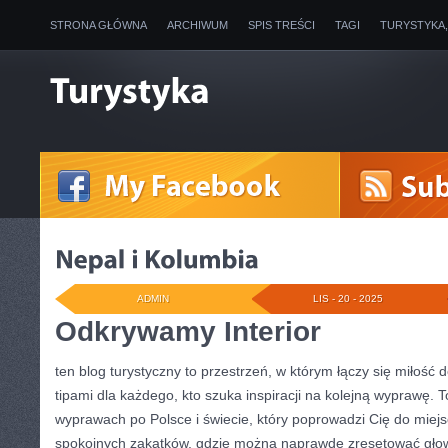
STRONA GŁÓWNA
ARCHIWUM
SPIS TREŚCI
TAGI
TURYSTYKA
ADMIN
LIS - 20 - 2025
Odkrywamy Interior
ten blog turystyczny to przestrzeń, w którym łączy się miłość
tipami dla każdego, kto szuka inspiracji na kolejną wyprawę.
wyprawach po Polsce i świecie, który poprowadzi Cię do miejsc
spokojnych zakątków, gdzie można naprawdę zresetować gło