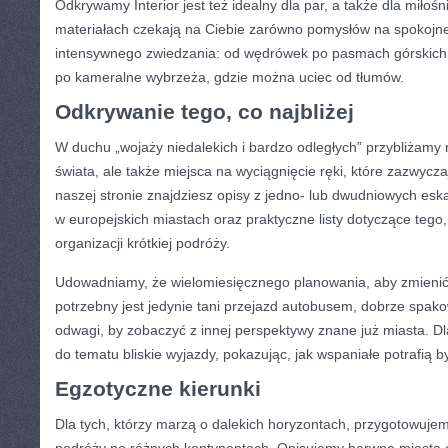
Odkrywamy Interior jest też idealny dla par, a także dla miło
materiałach czekają na Ciebie zarówno pomysłów na spokojne
intensywnego zwiedzania: od wędrówek po pasmach górskich, 
po kameralne wybrzeża, gdzie można uciec od tłumów.
Odkrywanie tego, co najbliżej
W duchu „wojaży niedalekich i bardzo odległych” przybliżamy n
świata, ale także miejsca na wyciągnięcie ręki, które zazwyc
naszej stronie znajdziesz opisy z jedno- lub dwudniowych esk
w europejskich miastach oraz praktyczne listy dotyczące tego
organizacji krótkiej podróży.
Udowadniamy, że wielomiesięcznego planowania, aby zmieni
potrzebny jest jedynie tani przejazd autobusem, dobrze spako
odwagi, by zobaczyć z innej perspektywy znane już miasta. D
do tematu bliskie wyjazdy, pokazując, jak wspaniałe potrafią b
Egzotyczne kierunki
Dla tych, którzy marzą o dalekich horyzontach, przygotowuje