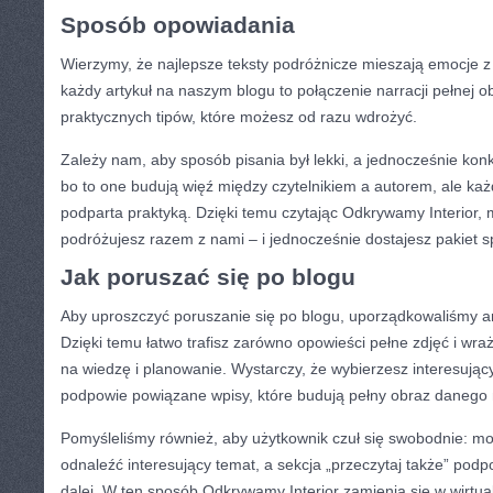
Sposób opowiadania
Wierzymy, że najlepsze teksty podróżnicze mieszają emocje z
każdy artykuł na naszym blogu to połączenie narracji pełnej
praktycznych tipów, które możesz od razu wdrożyć.
Zależy nam, aby sposób pisania był lekki, a jednocześnie kon
bo to one budują więź między czytelnikiem a autorem, ale każ
podparta praktyką. Dzięki temu czytając Odkrywamy Interior,
podróżujesz razem z nami – i jednocześnie dostajesz pakiet
Jak poruszać się po blogu
Aby uproszczyć poruszanie się po blogu, uporządkowaliśmy art
Dzięki temu łatwo trafisz zarówno opowieści pełne zdjęć i wraż
na wiedzę i planowanie. Wystarczy, że wybierzesz interesujący
podpowie powiązane wpisy, które budują pełny obraz danego 
Pomyśleliśmy również, aby użytkownik czuł się swobodnie: m
odnaleźć interesujący temat, a sekcja „przeczytaj także” pod
dalej. W ten sposób Odkrywamy Interior zamienia się w wirtu