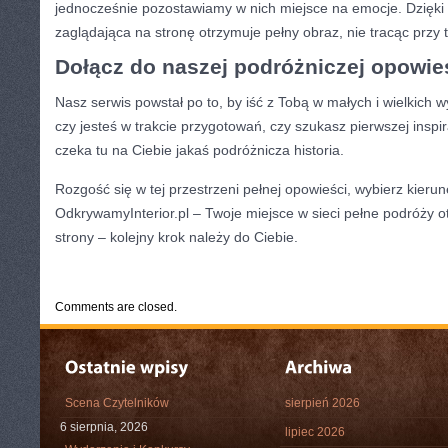
jednocześnie pozostawiamy w nich miejsce na emocje. Dzięk
zaglądająca na stronę otrzymuje pełny obraz, nie tracąc przy 
Dołącz do naszej podróżniczej opowie
Nasz serwis powstał po to, by iść z Tobą w małych i wielkich 
czy jesteś w trakcie przygotowań, czy szukasz pierwszej inspi
czeka tu na Ciebie jakaś podróżnicza historia.
Rozgość się w tej przestrzeni pełnej opowieści, wybierz kierun
OdkrywamyInterior.pl – Twoje miejsce w sieci pełne podróży 
strony – kolejny krok należy do Ciebie.
CATEGORIES:
TURYSTYKA, PODRÓŻE
Comments are closed.
Scena Czytelników
sierpień 2026
6 sierpnia, 2026
lipiec 2026