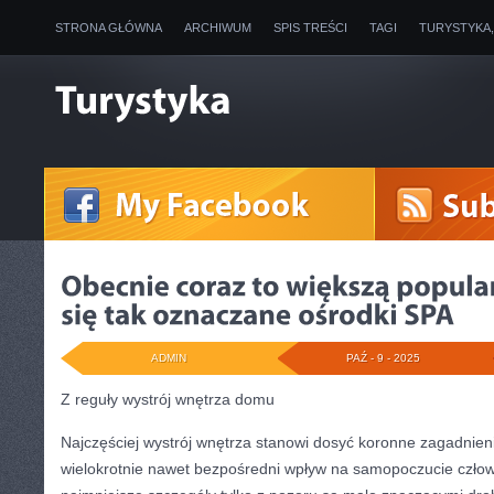
STRONA GŁÓWNA
ARCHIWUM
SPIS TREŚCI
TAGI
TURYSTYKA
ADMIN
PAŹ - 9 - 2025
Z reguły wystrój wnętrza domu
Najczęściej wystrój wnętrza stanowi dosyć koronne zagadnieni
wielokrotnie nawet bezpośredni wpływ na samopoczucie człow