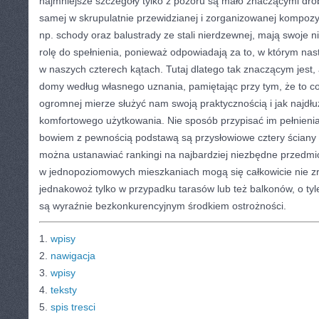
najmniejsze szczegóły tylko z pozoru są mało znaczącymi dro
samej w skrupulatnie przewidzianej i zorganizowanej kompozycj
np. schody oraz balustrady ze stali nierdzewnej, mają swoje 
rolę do spełnienia, ponieważ odpowiadają za to, w którym na
w naszych czterech kątach. Tutaj dlatego tak znaczącym jest,
domy według własnego uznania, pamiętając przy tym, że to c
ogromnej mierze służyć nam swoją praktycznością i jak najd
komfortowego użytkowania. Nie sposób przypisać im pełnienia te
bowiem z pewnością podstawą są przysłowiowe cztery ściany 
można ustanawiać rankingi na najbardziej niezbędne przedmi
w jednopoziomowych mieszkaniach mogą się całkowicie nie zr
jednakowoż tylko w przypadku tarasów lub też balkonów, o tyl
są wyraźnie bezkonkurencyjnym środkiem ostrożności.
1.
wpisy
2.
nawigacja
3.
wpisy
4.
teksty
5.
spis tresci