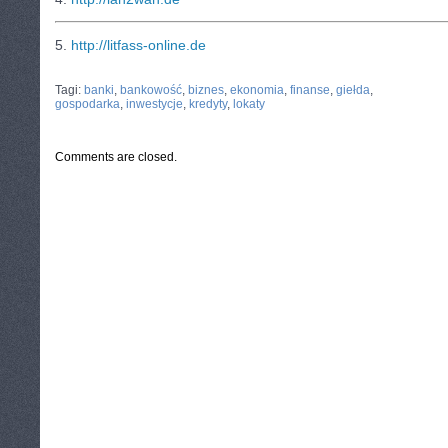
5.
http://litfass-online.de
CATEGORIES:
TURYSTYKA, PODRÓŻE
Tagi:
banki
,
bankowość
,
biznes
,
ekonomia
,
finanse
,
giełda
,
gospodarka
,
inwestycje
,
kredyty
,
lokaty
Comments are closed.