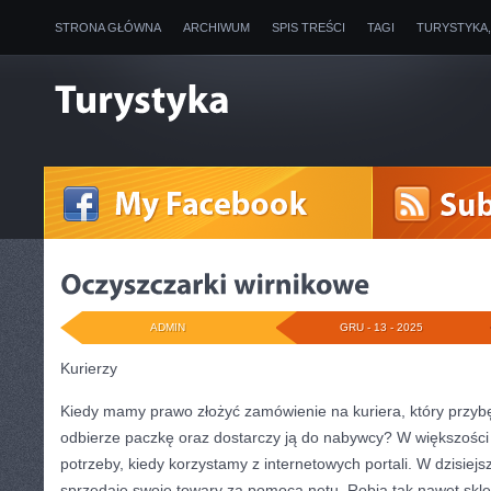
STRONA GŁÓWNA
ARCHIWUM
SPIS TREŚCI
TAGI
TURYSTYKA
ADMIN
GRU - 13 - 2025
Kurierzy
Kiedy mamy prawo złożyć zamówienie na kuriera, który przyb
odbierze paczkę oraz dostarczy ją do nabywcy? W większoś
potrzeby, kiedy korzystamy z internetowych portali. W dzisiejs
sprzedaje swoje towary za pomocą netu. Robią tak nawet skl