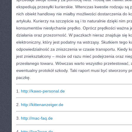
ekspediują przesyłki kurierskie. Wtenczas kwestie rodzaju są
nich obiekt handlowy nie miałby możliwości dostarczenia do 
artykułu. Kurierzy na szczęście są i to naturalnie dzięki nim pr
konsumentów niesłychanie prędko. Oprócz prędkości ważna j
działania oraz przezorność. W paczkach nieraz znajduje się k
elektroniczny, który jest podatny na wstrząsy. Skutkiem tego k
odpowiedzialność za zniszczenia w czasie transportu. Kiedy k
jest zniekształcony – może od razu mieć podejrzenia oraz ni
przesłanego towaru. Wówczas warto wszystko przetestować, 
ewentualny protokół szkody. Taki raport musi być stworzony p
paczkę.
1.
http://kawo-personal.de
2.
http://kittenanzeiger.de
3.
http://mac-faq.de
4.
http://lan2wan.de