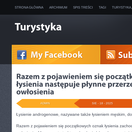
STRONA GŁÓWNA
ARCHIWUM
SPIS TREŚCI
TAGI
TURYSTYKA
ADMIN
SIE - 18 - 2025
Łysienie androgenowe, nazywane także łysieniem męskim, d
Razem z pojawieniem się początkowych oznak łysienia zachod