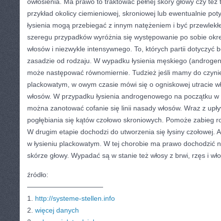
owłosienia. Ma prawo to traktować pełnej skóry głowy czy też ty
przykład okolicy ciemieniowej, skroniowej lub ewentualnie poty
łysienia mogą przebiegać z innym natężeniem i być przewlekłe
szeregu przypadków wyróżnia się występowanie po sobie ok
włosów i niezwykle intensywnego. To, których partii dotyczyć 
zasadzie od rodzaju. W wypadku łysienia męskiego (androg
może następować równomiernie. Tudzież jeśli mamy do czynie
plackowatym, w owym czasie mówi się o ogniskowej utracie 
włosów. W przypadku łysienia androgenowego na początku w
można zanotować cofanie się linii nasady włosów. Wraz z up
pogłębiania się kątów czołowo skroniowych. Pomoże zabieg r
W drugim etapie dochodzi do utworzenia się łysiny czołowej. Ab
w łysieniu plackowatym. W tej chorobie ma prawo dochodzić ni
skórze głowy. Wypadać są w stanie też włosy z brwi, rzęs i wł
źródło:
———————————
1.
http://systeme-stellen.info
2.
więcej danych